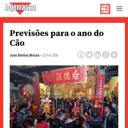
Hoje Macau
Jornal em Língua Portuguesa
Skip
Previsões para o ano do
to
content
Cão
-
José Simões Morais
21 Fev 2018