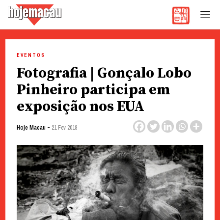
Hoje Macau
Jornal em Língua Portuguesa
Skip
to
EVENTOS
content
Fotografia | Gonçalo Lobo
Pinheiro participa em
exposição nos EUA
-
Hoje Macau
21 Fev 2018