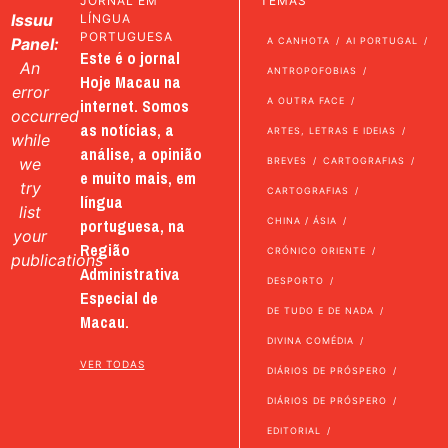
JORNAL EM
TEMAS
Issuu
LÍNGUA
PORTUGUESA
Panel:
A CANHOTA
AI PORTUGAL
Este é o jornal
An
ANTROPOFOBIAS
Hoje Macau na
error
internet. Somos
A OUTRA FACE
occurred
as notícias, a
ARTES, LETRAS E IDEIAS
while
análise, a opinião
we
BREVES
CARTOGRAFIAS
e muito mais, em
try
CARTOGRAFIAS
língua
list
portuguesa, na
CHINA / ÁSIA
your
Região
CRÓNICO ORIENTE
publications
Administrativa
DESPORTO
Especial de
DE TUDO E DE NADA
Macau.
DIVINA COMÉDIA
VER TODAS
DIÁRIOS DE PRÓSPERO
DIÁRIOS DE PRÓSPERO
EDITORIAL