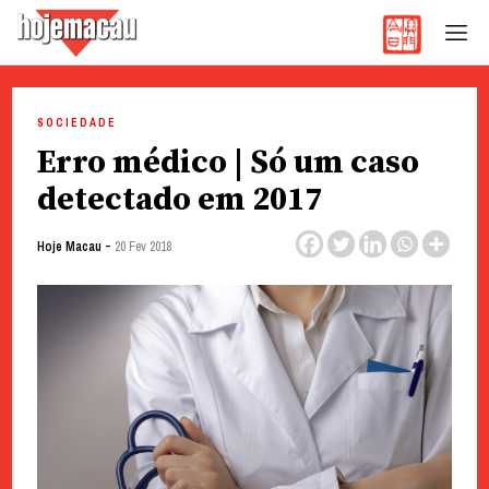
Hoje Macau
Jornal em Língua Portuguesa
Skip
to
SOCIEDADE
content
Erro médico | Só um caso
detectado em 2017
-
Hoje Macau
20 Fev 2018