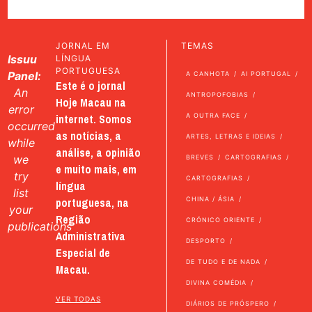
JORNAL EM
TEMAS
Issuu
LÍNGUA
PORTUGUESA
Panel:
A CANHOTA
AI PORTUGAL
Este é o jornal
An
ANTROPOFOBIAS
Hoje Macau na
error
internet. Somos
A OUTRA FACE
occurred
as notícias, a
ARTES, LETRAS E IDEIAS
while
análise, a opinião
we
BREVES
CARTOGRAFIAS
e muito mais, em
try
CARTOGRAFIAS
língua
list
portuguesa, na
CHINA / ÁSIA
your
Região
CRÓNICO ORIENTE
publications
Administrativa
DESPORTO
Especial de
DE TUDO E DE NADA
Macau.
DIVINA COMÉDIA
VER TODAS
DIÁRIOS DE PRÓSPERO