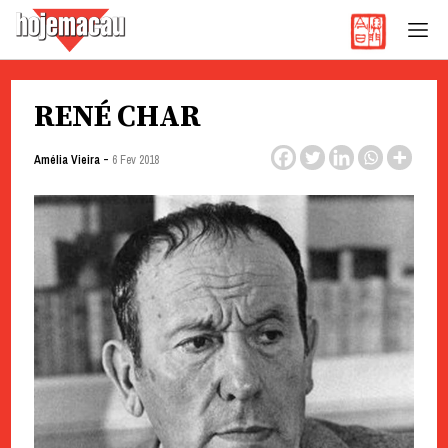
Hoje Macau
Jornal em Língua Portuguesa
Skip
RENÉ CHAR
to
content
-
Amélia Vieira
6 Fev 2018