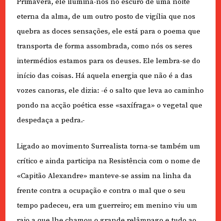
Primavera, ele ilumina-nos no escuro de uma noite
eterna da alma, de um outro posto de vigília que nos
quebra as doces sensações, ele está para o poema que
transporta de forma assombrada, como nós os seres
intermédios estamos para os deuses. Ele lembra-se do
início das coisas. Há aquela energia que não é a das
vozes canoras, ele dizia: -é o salto que leva ao caminho
pondo na acção poética esse «saxífraga» o vegetal que
despedaça a pedra.-
Ligado ao movimento Surrealista torna-se também um
crítico e ainda participa na Resistência com o nome de
«Capitão Alexandre» manteve-se assim na linha da
frente contra a ocupação e contra o mal que o seu
tempo padeceu, era um guerreiro; em menino viu um
raio a que lhe chamou o grande relâmpago e tudo ao