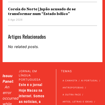
Coreia do Norte | Japão acusado de se
transformar num “Estado bélico”
6 Ago 2026
Artigos Relacionados
No related posts.
JORNAL EM
TEMAS
Issuu
LÍNGUA
PORTUGUESA
Panel:
A CANHOTA
AI PORTUGAL
Este é o jornal
An
ANTROPOFOBIAS
Hoje Macau na
error
internet. Somos
A OUTRA FACE
occurred
as notícias, a
ARTES, LETRAS E IDEIAS
while