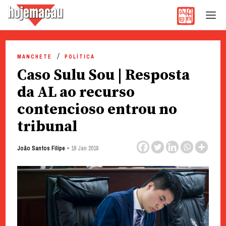
Hoje Macau
Jornal em Língua Portuguesa
Skip
to
MANCHETE
POLÍTICA
content
Caso Sulu Sou | Resposta
da AL ao recurso
contencioso entrou no
tribunal
-
João Santos Filipe
19 Jan 2018