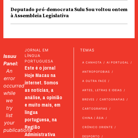
Deputado pró-democrata Sulu Sou voltou ontem
à Assembleia Legislativa
JORNAL EM
TEMAS
Issuu
LÍNGUA
PORTUGUESA
Panel:
A CANHOTA
AI PORTUGAL
Este é o jornal
An
ANTROPOFOBIAS
Hoje Macau na
error
internet. Somos
A OUTRA FACE
occurred
as notícias, a
ARTES, LETRAS E IDEIAS
while
análise, a opinião
we
BREVES
CARTOGRAFIAS
e muito mais, em
try
CARTOGRAFIAS
língua
list
portuguesa, na
CHINA / ÁSIA
your
Região
CRÓNICO ORIENTE
publications
Administrativa
DESPORTO