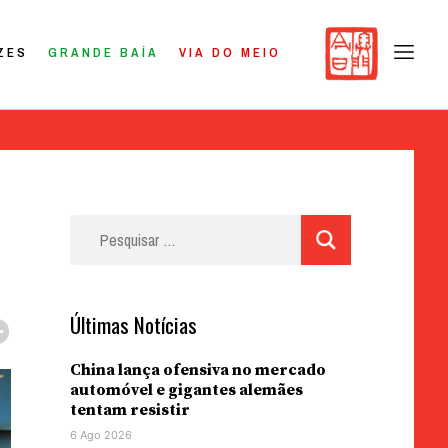
ZES
GRANDE BAÍA
VIA DO MEIO
Pesquisar
por:
Últimas Notícias
China lança ofensiva no mercado
automóvel e gigantes alemães
tentam resistir
6 Ago 2026