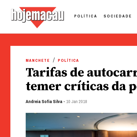
POLÍTICA
SOCIEDADE
Hoje Macau
Jornal em Língua Portuguesa
Skip
to
MANCHETE
POLÍTICA
content
Tarifas de autocarr
temer críticas da 
Andreia Sofia Silva
-
10 Jan 2018