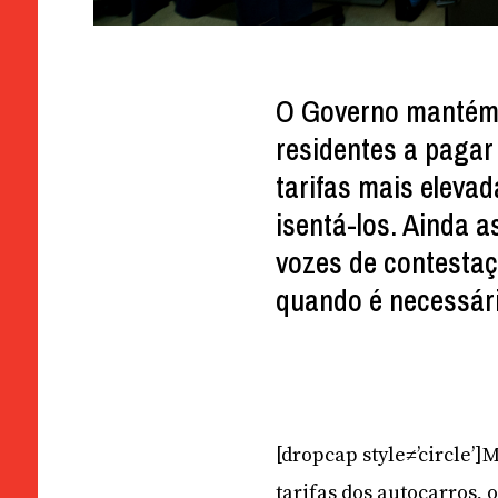
O Governo mantém 
residentes a pagar
tarifas mais eleva
isentá-los. Ainda 
vozes de contestaç
quando é necessári
[dropcap style≠’circle’
tarifas dos autocarros,