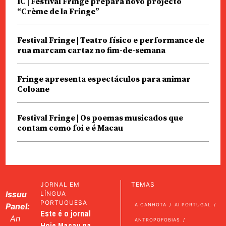
IC | Festival Fringe prepara novo projecto
“Crème de la Fringe”
Festival Fringe | Teatro físico e performance de
rua marcam cartaz no fim-de-semana
Fringe apresenta espectáculos para animar
Coloane
Festival Fringe | Os poemas musicados que
contam como foi e é Macau
JORNAL EM
TEMAS
Issuu
LÍNGUA
PORTUGUESA
Panel:
A CANHOTA
AI PORTUGAL
Este é o jornal
An
ANTROPOFOBIAS
Hoje Macau na