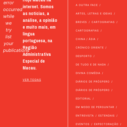
error
internet. Somos
A OUTRA FACE
occurred
as notícias, a
ARTES, LETRAS E IDEIAS
while
análise, a opinião
we
BREVES
CARTOGRAFIAS
e muito mais, em
try
CARTOGRAFIAS
língua
list
portuguesa, na
CHINA / ÁSIA
your
Região
CRÓNICO ORIENTE
publications
Administrativa
DESPORTO
Especial de
DE TUDO E DE NADA
Macau.
DIVINA COMÉDIA
VER TODAS
DIÁRIOS DE PRÓSPERO
DIÁRIOS DE PRÓSPERO
EDITORIAL
EM MODO DE PERGUNTAR
ENTREVISTA
ESTENDAIS
EVENTOS
EXPECTORAÇÃO