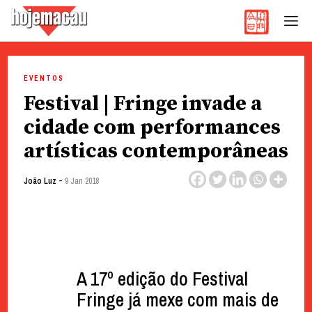
Hoje Macau
Jornal em Língua Portuguesa
Skip
to
EVENTOS
content
Festival | Fringe invade a
cidade com performances
artísticas contemporâneas
-
João Luz
9 Jan 2018
A 17º edição do Festival
Fringe já mexe com mais de