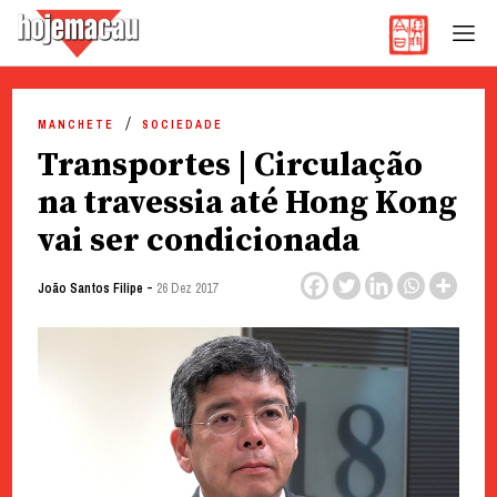
Hoje Macau
Jornal em Língua Portuguesa
Skip
to
MANCHETE
SOCIEDADE
content
Transportes | Circulação
na travessia até Hong Kong
vai ser condicionada
-
João Santos Filipe
26 Dez 2017