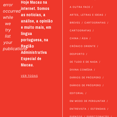
Hoje Macau na
error
internet. Somos
A OUTRA FACE
occurred
as notícias, a
ARTES, LETRAS E IDEIAS
while
análise, a opinião
we
BREVES
CARTOGRAFIAS
e muito mais, em
try
CARTOGRAFIAS
língua
list
portuguesa, na
CHINA / ÁSIA
your
Região
CRÓNICO ORIENTE
publications
Administrativa
DESPORTO
Especial de
DE TUDO E DE NADA
Macau.
DIVINA COMÉDIA
VER TODAS
DIÁRIOS DE PRÓSPERO
DIÁRIOS DE PRÓSPERO
EDITORIAL
EM MODO DE PERGUNTAR
ENTREVISTA
ESTENDAIS
EVENTOS
EXPECTORAÇÃO