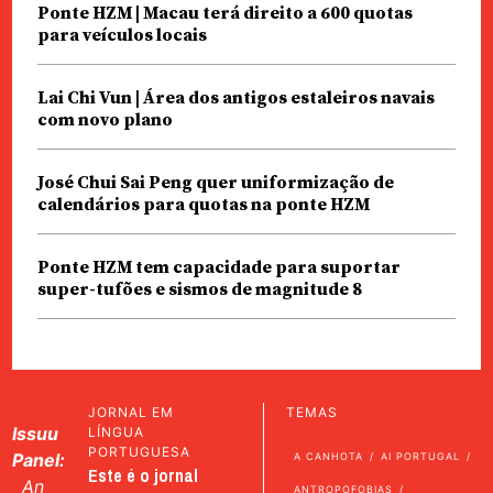
Ponte HZM | Macau terá direito a 600 quotas
para veículos locais
Lai Chi Vun | Área dos antigos estaleiros navais
com novo plano
José Chui Sai Peng quer uniformização de
calendários para quotas na ponte HZM
Ponte HZM tem capacidade para suportar
super-tufões e sismos de magnitude 8
JORNAL EM
TEMAS
Issuu
LÍNGUA
PORTUGUESA
Panel:
A CANHOTA
AI PORTUGAL
Este é o jornal
An
ANTROPOFOBIAS