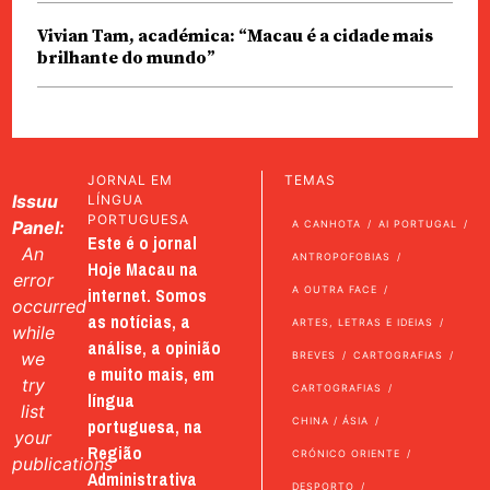
Vivian Tam, académica: “Macau é a cidade mais
brilhante do mundo”
JORNAL EM
TEMAS
Issuu
LÍNGUA
PORTUGUESA
Panel:
A CANHOTA
AI PORTUGAL
Este é o jornal
An
ANTROPOFOBIAS
Hoje Macau na
error
internet. Somos
A OUTRA FACE
occurred
as notícias, a
ARTES, LETRAS E IDEIAS
while
análise, a opinião
we
BREVES
CARTOGRAFIAS
e muito mais, em
try
CARTOGRAFIAS
língua
list
portuguesa, na
CHINA / ÁSIA
your
Região
CRÓNICO ORIENTE
publications
Administrativa
DESPORTO