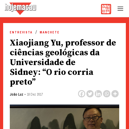
Hoje Macau
Jornal em Língua Portuguesa
Skip
to
ENTREVISTA
MANCHETE
content
Xiaojiang Yu, professor de
ciências geológicas da
Universidade de
Sidney: “O rio corria
preto”
-
João Luz
18 Dez 2017