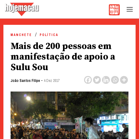
Hoje Macau
Jornal em Língua Portuguesa
Skip
to
MANCHETE
POLÍTICA
content
Mais de 200 pessoas em
manifestação de apoio a
Sulu Sou
-
João Santos Filipe
4 Dez 2017