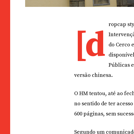
ropcap sty
[d
Intervençã
do Cerco e
disponível
Públicas 
versão chinesa.
O HM tentou, até ao fec
no sentido de ter aces
600 páginas, sem sucess
Segundo um comunicado 