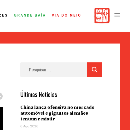
ZES
GRANDE BAÍA
VIA DO MEIO
Pesquisar
por:
Últimas Notícias
China lança ofensiva no mercado
automóvel e gigantes alemães
tentam resistir
6 Ago 2026