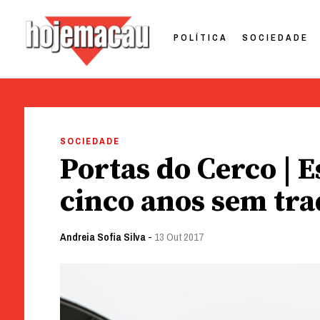
POLÍTICA
SOCIEDADE
Hoje Macau
Jornal em Língua Portuguesa
Skip
to
SOCIEDADE
content
Portas do Cerco | 
cinco anos sem tr
Andreia Sofia Silva
-
13 Out 2017