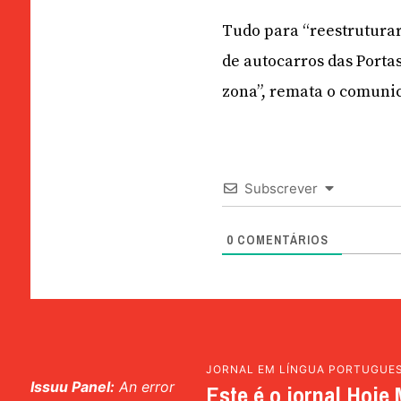
Tudo para “reestruturar
de autocarros das Porta
zona”, remata o comuni
Subscrever
0
COMENTÁRIOS
JORNAL EM LÍNGUA PORTUGUE
Issuu Panel:
An error
Este é o jornal Hoje 