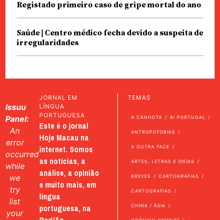
Registado primeiro caso de gripe mortal do ano
Saúde | Centro médico fecha devido a suspeita de
irregularidades
JORNAL EM
TEMAS
Issuu
LÍNGUA
PORTUGUESA
Panel:
A CANHOTA
AI PORTUGAL
Este é o jornal
An
ANTROPOFOBIAS
Hoje Macau na
error
internet. Somos
A OUTRA FACE
occurred
as notícias, a
ARTES, LETRAS E IDEIAS
while
análise, a opinião
we
BREVES
CARTOGRAFIAS
e muito mais, em
try
CARTOGRAFIAS
língua
list
portuguesa, na
CHINA / ÁSIA
your
Região