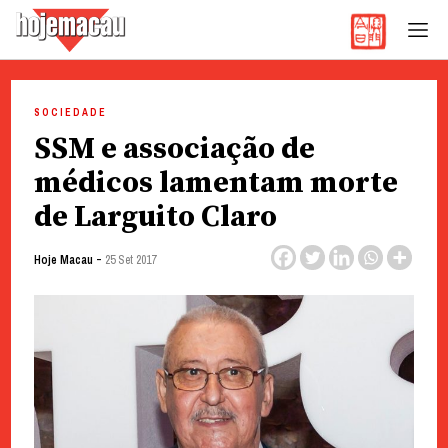
Hoje Macau
Jornal em Língua Portuguesa
Skip
to
SOCIEDADE
content
SSM e associação de
médicos lamentam morte
de Larguito Claro
-
Hoje Macau
25 Set 2017