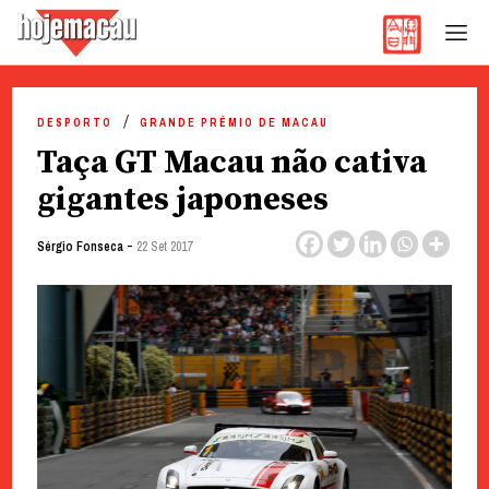
Hoje Macau
Jornal em Língua Portuguesa
Skip
to
DESPORTO
GRANDE PRÉMIO DE MACAU
content
Taça GT Macau não cativa
gigantes japoneses
-
Sérgio Fonseca
22 Set 2017