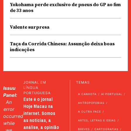
Yokohama perde exclusivo de pneus do GP ao fim
de 33 anos
Valente surpresa
Taça da Corrida Chinesa: Assunção deixa boas
indicações
JORNAL EM
TEMAS
Issuu
LÍNGUA
PORTUGUESA
Panel:
A CANHOTA
AI PORTUGAL
Este é o jornal
An
ANTROPOFOBIAS
Hoje Macau na
error
internet. Somos
A OUTRA FACE
occurred
as notícias, a
ARTES, LETRAS E IDEIAS
while
análise, a opinião
we
BREVES
CARTOGRAFIAS