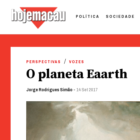
POLÍTICA
SOCIEDADE
Hoje Macau
Jornal em Língua Portuguesa
Skip
to
PERSPECTIVAS
VOZES
content
O planeta Eaarth
Jorge Rodrigues Simão
-
14 Set 2017