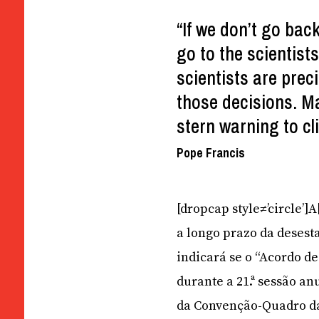
“If we don’t go bac
go to the scientist
scientists are prec
those decisions. M
stern warning to cl
Pope Francis
[dropcap style≠’circle’]
a longo prazo da desest
indicará se o “Acordo d
durante a 21.ª sessão an
da Convenção-Quadro da