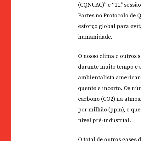
(CQNUAC)” e “11.ª sessã
Partes no Protocolo de Q
esforço global para evit
humanidade.
O nosso clima e outros 
durante muito tempo e a
ambientalista american
quente e incerto. Os nú
carbono (CO2) na atmosf
por milhão (ppm), o que
nível pré-industrial.
O total de outros gases