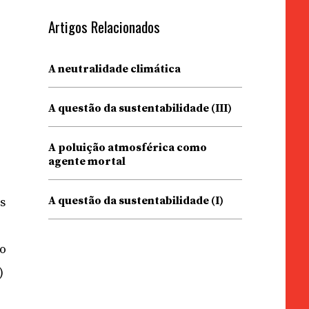
Artigos Relacionados
A neutralidade climática
A questão da sustentabilidade (III)
A poluição atmosférica como
agente mortal
A questão da sustentabilidade (I)
is
do
)