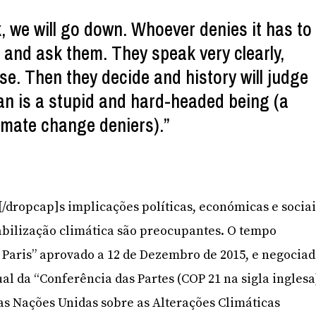
k, we will go down. Whoever denies it has to
s and ask them. They speak very clearly,
ise. Then they decide and history will judge
an is a stupid and hard-headed being (a
imate change deniers).”
A[/dropcap]s implicações políticas, económicas e socia
abilização climática são preocupantes. O tempo
e Paris” aprovado a 12 de Dezembro de 2015, e negocia
ual da “Conferência das Partes (COP 21 na sigla inglesa
s Nações Unidas sobre as Alterações Climáticas