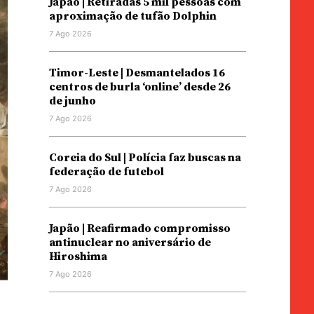
Japão | Retiradas 5 mil pessoas com
aproximação de tufão Dolphin
7 Ago 2026
Timor-Leste | Desmantelados 16
centros de burla ‘online’ desde 26
de junho
7 Ago 2026
Coreia do Sul | Polícia faz buscas na
federação de futebol
7 Ago 2026
Japão | Reafirmado compromisso
antinuclear no aniversário de
Hiroshima
7 Ago 2026