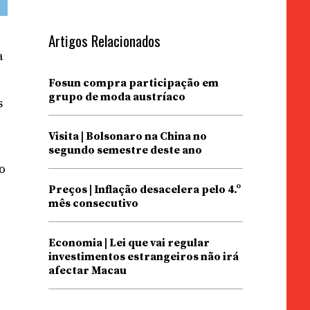
Artigos Relacionados
a
Fosun compra participação em
grupo de moda austríaco
s
Visita | Bolsonaro na China no
segundo semestre deste ano
o
Preços | Inflação desacelera pelo 4.º
mês consecutivo
Economia | Lei que vai regular
investimentos estrangeiros não irá
afectar Macau