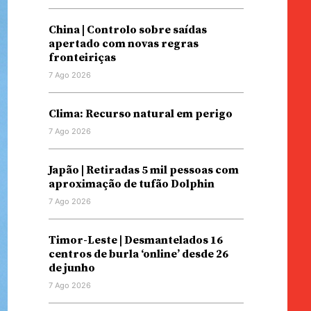
China | Controlo sobre saídas
apertado com novas regras
fronteiriças
7 Ago 2026
Clima: Recurso natural em perigo
7 Ago 2026
Japão | Retiradas 5 mil pessoas com
aproximação de tufão Dolphin
7 Ago 2026
Timor-Leste | Desmantelados 16
centros de burla ‘online’ desde 26
de junho
7 Ago 2026