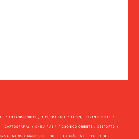
AL
ANTROPOFOBIAS
A OUTRA FACE
ARTES, LETRAS E IDEIAS
CARTOGRAFIAS
CHINA / ÁSIA
CRÓNICO ORIENTE
DESPORTO
VINA COMÉDIA
DIÁRIOS DE PRÓSPERO
DIÁRIOS DE PRÓSPERO