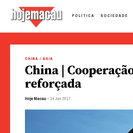
POLÍTICA
SOCIEDADE
Hoje Macau
Jornal em Língua Portuguesa
Skip
to
CHINA / ÁSIA
content
China | Cooperaç
reforçada
Hoje Macau
-
14 Jun 2017