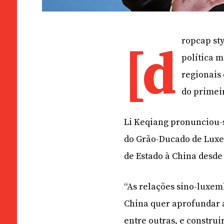
ropcap sty
[d
política 
regionais
do primei
Li Keqiang pronunciou-s
do Grão-Ducado de Luxem
de Estado à China desde
“As relações sino-luxe
China quer aprofundar 
entre outras, e construi