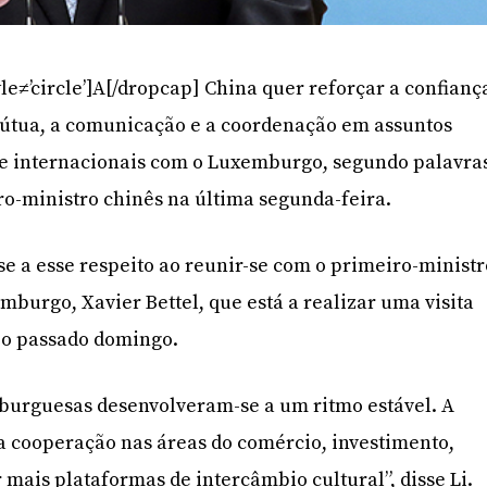
le≠’circle’]A[/dropcap] China quer reforçar a confianç
mútua, a comunicação e a coordenação em assuntos
 e internacionais com o Luxemburgo, segundo palavra
ro-ministro chinês na última segunda-feira.
e a esse respeito ao reunir-se com o primeiro-ministr
burgo, Xavier Bettel, que está a realizar uma visita
 o passado domingo.
mburguesas desenvolveram-se a um ritmo estável. A
a cooperação nas áreas do comércio, investimento,
r mais plataformas de intercâmbio cultural”, disse Li.