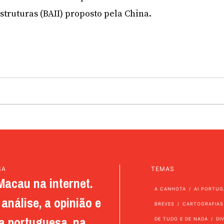
struturas (BAII) proposto pela China.
SA
TEMAS
Macau na internet.
A CANHOTA
AI PORTUG
análise, a opinião e
BREVES
CARTOGRAFIAS
a portuguesa, na
DE TUDO E DE NADA
DI