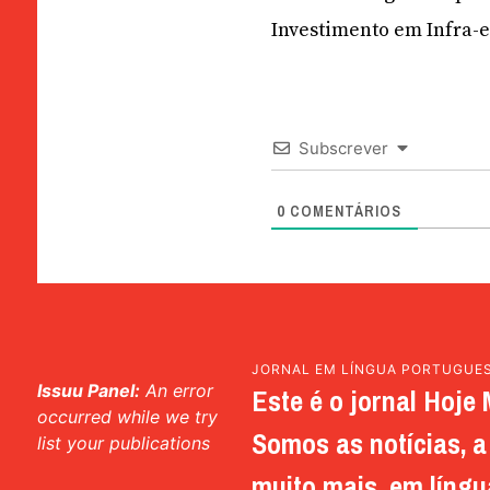
Investimento em Infra-e
Subscrever
0
COMENTÁRIOS
JORNAL EM LÍNGUA PORTUGUE
Issuu Panel:
An error
Este é o jornal Hoje 
occurred while we try
Somos as notícias, a 
list your publications
muito mais, em língu