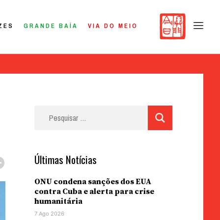
ZES
GRANDE BAÍA
VIA DO MEIO
Pesquisar
por:
Últimas Notícias
ONU condena sanções dos EUA
contra Cuba e alerta para crise
humanitária
7 Ago 2026