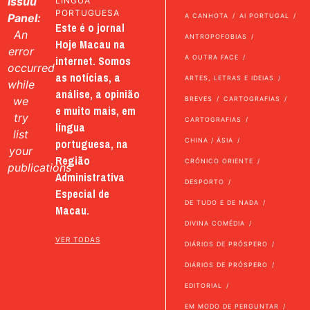
Issuu
LÍNGUA
PORTUGUESA
Panel:
A CANHOTA
AI PORTUGAL
Este é o jornal
An
ANTROPOFOBIAS
Hoje Macau na
error
internet. Somos
A OUTRA FACE
occurred
as notícias, a
ARTES, LETRAS E IDEIAS
while
análise, a opinião
we
BREVES
CARTOGRAFIAS
e muito mais, em
try
CARTOGRAFIAS
língua
list
portuguesa, na
CHINA / ÁSIA
your
Região
CRÓNICO ORIENTE
publications
Administrativa
DESPORTO
Especial de
DE TUDO E DE NADA
Macau.
DIVINA COMÉDIA
VER TODAS
DIÁRIOS DE PRÓSPERO
DIÁRIOS DE PRÓSPERO
EDITORIAL
EM MODO DE PERGUNTAR