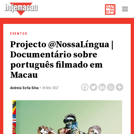
Hoje Macau
Jornal em Língua Portuguesa
Skip
to
EVENTOS
content
Projecto @NossaLíngua |
Documentário sobre
português filmado em
Macau
-
Andreia Sofia Silva
26 Mai 2017