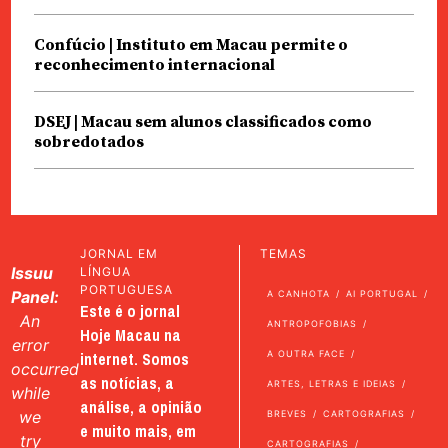
Confúcio | Instituto em Macau permite o
reconhecimento internacional
DSEJ | Macau sem alunos classificados como
sobredotados
JORNAL EM
TEMAS
Issuu
LÍNGUA
PORTUGUESA
Panel:
A CANHOTA
AI PORTUGAL
Este é o jornal
An
ANTROPOFOBIAS
Hoje Macau na
error
internet. Somos
A OUTRA FACE
occurred
as notícias, a
ARTES, LETRAS E IDEIAS
while
análise, a opinião
we
BREVES
CARTOGRAFIAS
e muito mais, em
try
CARTOGRAFIAS