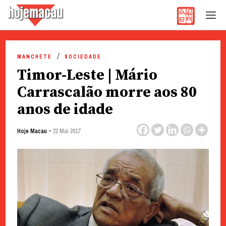
Hoje Macau
Jornal em Língua Portuguesa
Skip
to
MANCHETE
SOCIEDADE
content
Timor-Leste | Mário
Carrascalão morre aos 80
anos de idade
-
Hoje Macau
22 Mai 2017