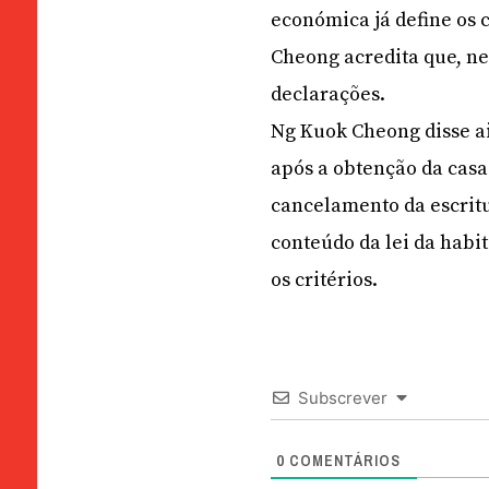
económica já define os 
Cheong acredita que, nes
declarações.
Ng Kuok Cheong disse ai
após a obtenção da cas
cancelamento da escritu
conteúdo da lei da habi
os critérios.
Subscrever
0
COMENTÁRIOS