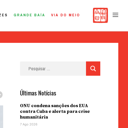
ZES
GRANDE BAÍA
VIA DO MEIO
Pesquisar
por:
Últimas Notícias
ONU condena sanções dos EUA
contra Cuba e alerta para crise
humanitária
7 Ago 2026