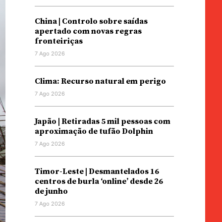
China | Controlo sobre saídas
apertado com novas regras
fronteiriças
7 Ago 2026
Clima: Recurso natural em perigo
7 Ago 2026
Japão | Retiradas 5 mil pessoas com
aproximação de tufão Dolphin
7 Ago 2026
Timor-Leste | Desmantelados 16
centros de burla ‘online’ desde 26
de junho
7 Ago 2026