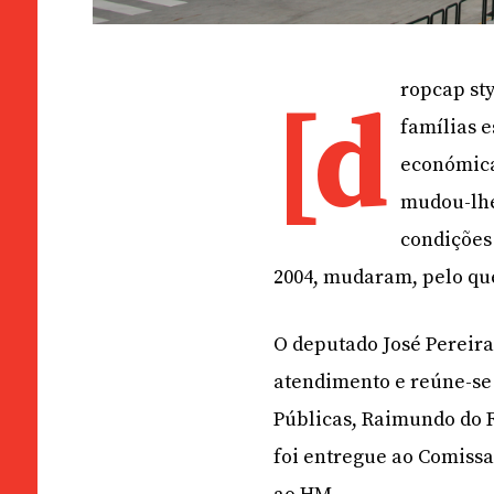
ropcap sty
[d
famílias e
económica
mudou-lhe 
condições
2004, mudaram, pelo qu
O deputado José Pereira
atendimento e reúne-se 
Públicas, Raimundo do R
foi entregue ao Comissa