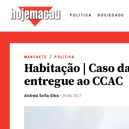
POLÍTICA
SOCIEDADE
Hoje Macau
Jornal em Língua Portuguesa
Skip
to
MANCHETE
POLÍTICA
content
Habitação | Caso d
entregue ao CCAC
Andreia Sofia Silva
-
25 Abr 2017