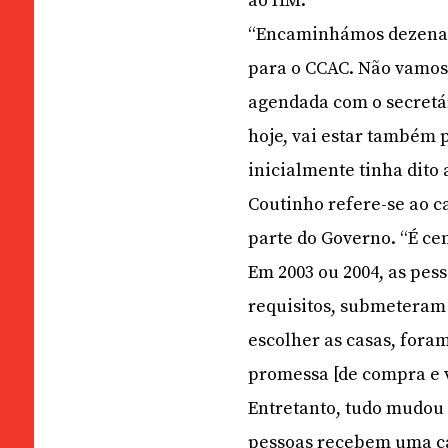
ao HM.
“Encaminhámos dezenas 
para o CCAC. Não vamos
agendada com o secretár
hoje, vai estar também 
inicialmente tinha dito
Coutinho refere-se ao 
parte do Governo. “É ce
Em 2003 ou 2004, as pes
requisitos, submeteram
escolher as casas, fora
promessa [de compra e 
Entretanto, tudo mudou 
pessoas recebem uma car