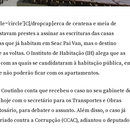
le=’circle’]C[/dropcap]erca de centena e meia de
stavam prestes a assinar as escrituras das casas
s que já habitam em Seac Pai Van, mas o destino
as voltas. O Instituto de Habitação (IH) alega que as
 com as quais se candidataram à habitação pública, e
e não poderão ficar com os apartamentos.
 Coutinho conta que recebeu o caso no seu gabinete d
hoje com o secretário para os Transportes e Obras
osário, para debater o assunto. Além disso, o caso já
riado contra a Corrupção (CCAC), adiantou o deputado