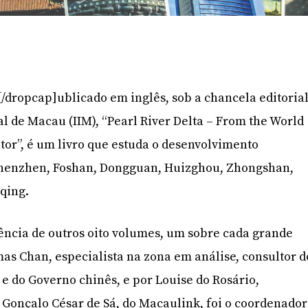
P[/dropcap]ublicado em inglês, sob a chancela editoria
al de Macau (IIM), “Pearl River Delta – From the World
ator”, é um livro que estuda o desenvolvimento
Shenzhen, Foshan, Dongguan, Huizghou, Zhongshan,
qing.
uência de outros oito volumes, um sobre cada grande
mas Chan, especialista na zona em análise, consultor d
e do Governo chinês, e por Louise do Rosário,
. Gonçalo César de Sá, do Macaulink, foi o coordenador