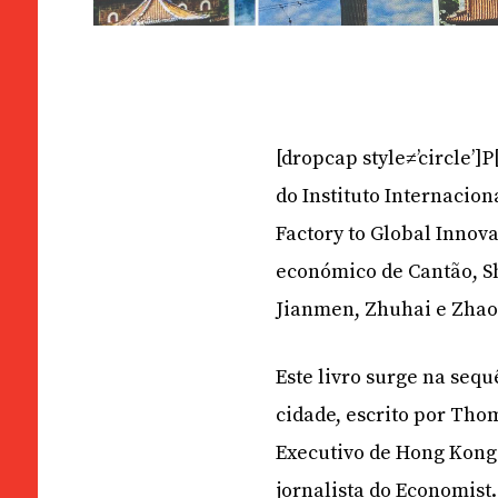
[dropcap style≠’circle’]
do Instituto Internacion
Factory to Global Innov
económico de Cantão, 
Jianmen, Zhuhai e Zhao
Este livro surge na seq
cidade, escrito por Tho
Executivo de Hong Kong 
jornalista do Economist