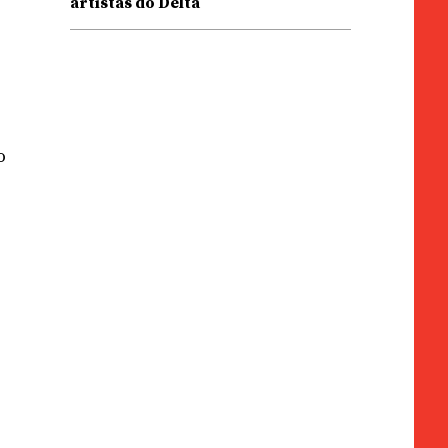
artistas do Delta
o
s