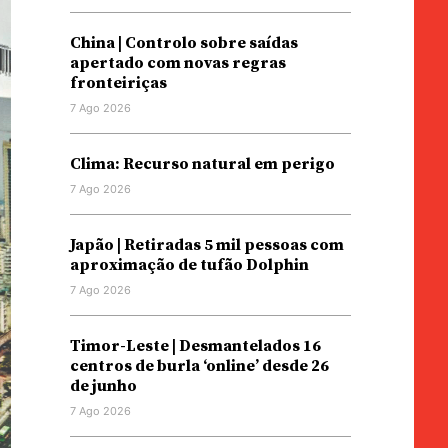
China | Controlo sobre saídas
apertado com novas regras
fronteiriças
7 Ago 2026
Clima: Recurso natural em perigo
7 Ago 2026
Japão | Retiradas 5 mil pessoas com
aproximação de tufão Dolphin
7 Ago 2026
Timor-Leste | Desmantelados 16
centros de burla ‘online’ desde 26
de junho
7 Ago 2026