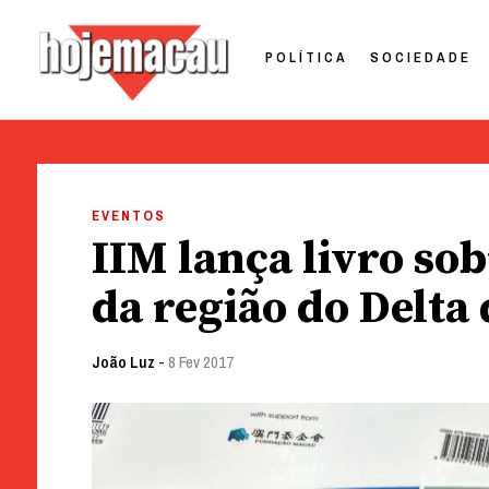
POLÍTICA
SOCIEDADE
Hoje Macau
Jornal em Língua Portuguesa
Skip
to
EVENTOS
content
IIM lança livro so
da região do Delta 
João Luz
-
8 Fev 2017