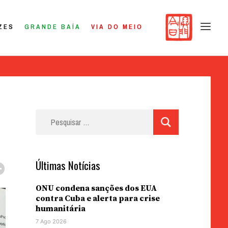
ZES
GRANDE BAÍA
VIA DO MEIO
Pesquisar
por:
Últimas Notícias
ONU condena sanções dos EUA
contra Cuba e alerta para crise
humanitária
7 Ago 2026