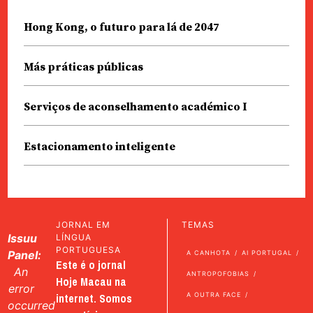
Hong Kong, o futuro para lá de 2047
Más práticas públicas
Serviços de aconselhamento académico I
Estacionamento inteligente
JORNAL EM
TEMAS
Issuu
LÍNGUA
PORTUGUESA
Panel:
A CANHOTA
AI PORTUGAL
Este é o jornal
An
ANTROPOFOBIAS
Hoje Macau na
error
internet. Somos
A OUTRA FACE
occurred