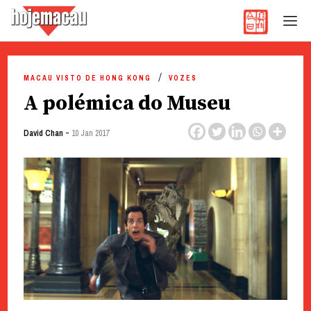
Hoje Macau
Jornal em Língua Portuguesa
Skip
to
MACAU VISTO DE HONG KONG
VOZES
content
A polémica do Museu
-
David Chan
10 Jan 2017