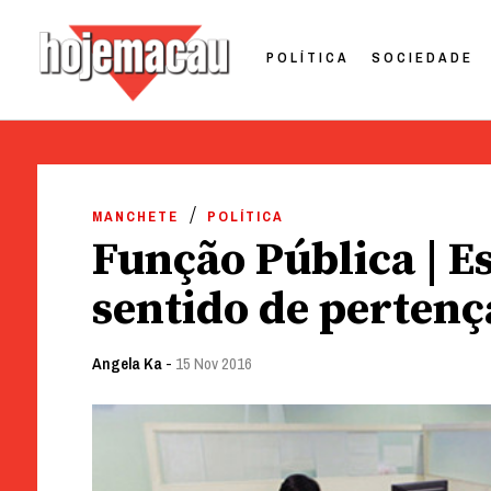
POLÍTICA
SOCIEDADE
Hoje Macau
Jornal em Língua Portuguesa
Skip
to
MANCHETE
POLÍTICA
content
Função Pública | E
sentido de pertenç
Angela Ka
-
15 Nov 2016