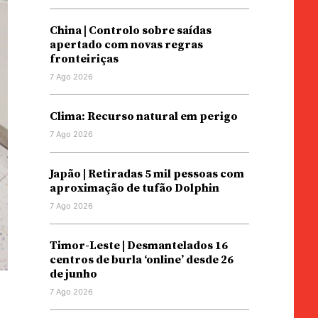
China | Controlo sobre saídas
apertado com novas regras
fronteiriças
7 Ago 2026
Clima: Recurso natural em perigo
7 Ago 2026
Japão | Retiradas 5 mil pessoas com
aproximação de tufão Dolphin
7 Ago 2026
Timor-Leste | Desmantelados 16
centros de burla ‘online’ desde 26
de junho
7 Ago 2026