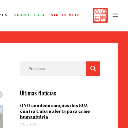
ZES
GRANDE BAÍA
VIA DO MEIO
Pesquisar
por:
Últimas Notícias
ONU condena sanções dos EUA
contra Cuba e alerta para crise
humanitária
7 Ago 2026