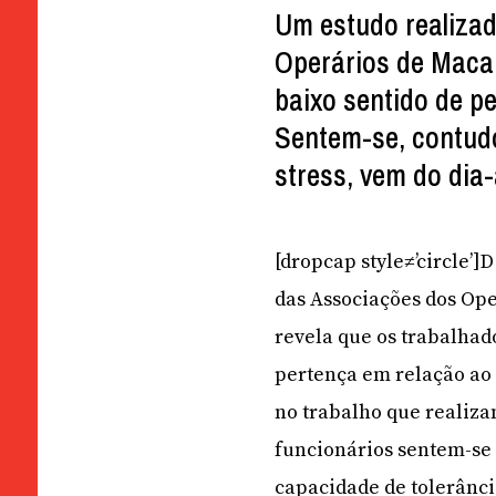
Um estudo realiza
Operários de Macau
baixo sentido de p
Sentem-se, contudo
stress, vem do dia-
[dropcap style≠’circle’
das Associações dos Op
revela que os trabalhad
pertença em relação ao
no trabalho que realiza
funcionários sentem-se
capacidade de tolerânci