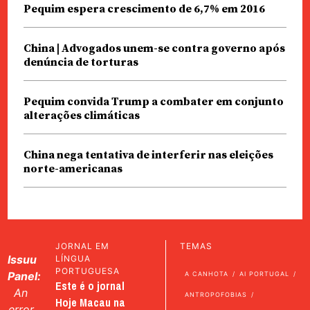
Pequim espera crescimento de 6,7% em 2016
China | Advogados unem-se contra governo após
denúncia de torturas
Pequim convida Trump a combater em conjunto
alterações climáticas
China nega tentativa de interferir nas eleições
norte-americanas
JORNAL EM
TEMAS
Issuu
LÍNGUA
PORTUGUESA
Panel:
A CANHOTA
AI PORTUGAL
Este é o jornal
An
ANTROPOFOBIAS
Hoje Macau na
error