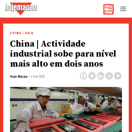
Hoje Macau
Jornal em Língua Portuguesa
Skip
to
CHINA / ÁSIA
content
China | Actividade
industrial sobe para nível
mais alto em dois anos
-
Hoje Macau
2 Set 2016