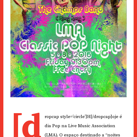
[d
ropcap style=’circle’]H[/dropcap]oje é
dia Pop na Live Music Association
(LMA). O espaço destinado a “noites