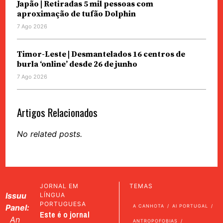
Japão | Retiradas 5 mil pessoas com
aproximação de tufão Dolphin
7 Ago 2026
Timor-Leste | Desmantelados 16 centros de
burla ‘online’ desde 26 de junho
7 Ago 2026
Artigos Relacionados
No related posts.
JORNAL EM
TEMAS
Issuu
LÍNGUA
PORTUGUESA
Panel:
A CANHOTA
AI PORTUGAL
Este é o jornal
An
ANTROPOFOBIAS