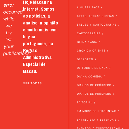
Hoje Macau na
error
internet. Somos
A OUTRA FACE
occurred
as notícias, a
ARTES, LETRAS E IDEIAS
while
análise, a opinião
we
BREVES
CARTOGRAFIAS
e muito mais, em
try
CARTOGRAFIAS
língua
list
portuguesa, na
CHINA / ÁSIA
your
Região
CRÓNICO ORIENTE
publications
Administrativa
DESPORTO
Especial de
DE TUDO E DE NADA
Macau.
DIVINA COMÉDIA
VER TODAS
DIÁRIOS DE PRÓSPERO
DIÁRIOS DE PRÓSPERO
EDITORIAL
EM MODO DE PERGUNTAR
ENTREVISTA
ESTENDAIS
EVENTOS
EXPECTORAÇÃO