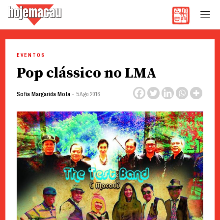
Hoje Macau
Jornal em Língua Portuguesa
Skip
to
EVENTOS
content
Pop clássico no LMA
-
Sofia Margarida Mota
5 Ago 2016