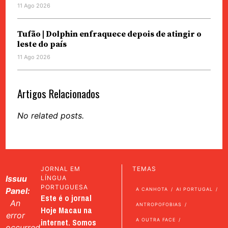
11 Ago 2026
Tufão | Dolphin enfraquece depois de atingir o
leste do país
11 Ago 2026
Artigos Relacionados
No related posts.
JORNAL EM
TEMAS
Issuu
LÍNGUA
PORTUGUESA
Panel:
A CANHOTA
AI PORTUGAL
Este é o jornal
An
ANTROPOFOBIAS
Hoje Macau na
error
internet. Somos
A OUTRA FACE
occurred