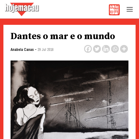
Hoje Macau
Jornal em Língua Portuguesa
Skip
Dantes o mar e o mundo
to
content
-
Anabela Canas
29 Jul 2016