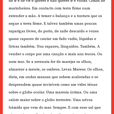
de ir e de vir e querer e não querer ir e voltar. Coisas de
marinheiros. Em contacto com terra firme num
estender a mão. A temer o balanço e a tontura que os
segue a terra firme. E talvez também umas poucas
raparigas livres, do porto, de xaile descaído e vozes
quase capazes de cantar um fado vadio, líquidas e
líricas também. Uns rapazes, lânguidos. Também. A
vender o corpo por uma canção e mais uns trocos. Ou
nem isso. Se a serenata for de marejar os olhos,
almarear a mente, os ombros. Levar. Marear. Os olhos,
dizia, em ondas mansas que sobem acaloradas e se
desprendem quase invisíveis como um vidro ténue
sobre o globo ocular. Uma maresia íntima. Ou uma
calote maior sobre o globo terrestre. Uma névoa
húmida que vem do mar. Sempre. E com esse sal que