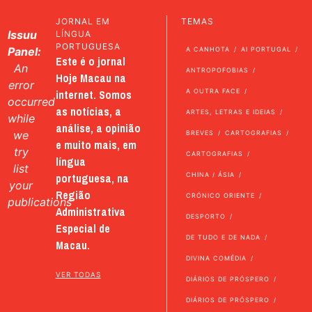
JORNAL EM
TEMAS
Issuu
LÍNGUA
PORTUGUESA
Panel:
A CANHOTA
AI PORTUGAL
Este é o jornal
An
ANTROPOFOBIAS
Hoje Macau na
error
internet. Somos
A OUTRA FACE
occurred
as notícias, a
ARTES, LETRAS E IDEIAS
while
análise, a opinião
we
BREVES
CARTOGRAFIAS
e muito mais, em
try
CARTOGRAFIAS
língua
list
portuguesa, na
CHINA / ÁSIA
your
Região
CRÓNICO ORIENTE
publications
Administrativa
DESPORTO
Especial de
DE TUDO E DE NADA
Macau.
DIVINA COMÉDIA
VER TODAS
DIÁRIOS DE PRÓSPERO
DIÁRIOS DE PRÓSPERO