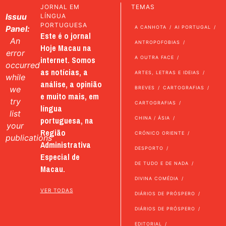
JORNAL EM
TEMAS
Issuu
LÍNGUA
PORTUGUESA
Panel:
A CANHOTA
AI PORTUGAL
Este é o jornal
An
ANTROPOFOBIAS
Hoje Macau na
error
internet. Somos
A OUTRA FACE
occurred
as notícias, a
ARTES, LETRAS E IDEIAS
while
análise, a opinião
we
BREVES
CARTOGRAFIAS
e muito mais, em
try
CARTOGRAFIAS
língua
list
portuguesa, na
CHINA / ÁSIA
your
Região
CRÓNICO ORIENTE
publications
Administrativa
DESPORTO
Especial de
DE TUDO E DE NADA
Macau.
DIVINA COMÉDIA
VER TODAS
DIÁRIOS DE PRÓSPERO
DIÁRIOS DE PRÓSPERO
EDITORIAL