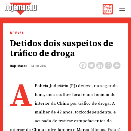
Hoje Macau
Jornal em Língua Portuguesa
Skip
to
BREVES
content
Detidos dois suspeitos de
tráfico de droga
-
Hoje Macau
14 Jul 2016
A
Polícia Judiciária (PJ) deteve, na segunda-
feira, uma mulher local e um homem do
interior da China por tráfico de droga. A
mulher de 42 anos, toxicodependente, é
acusada de traficar estupefacientes do
interior da China entre Janeiro e Março últimos. Esta já