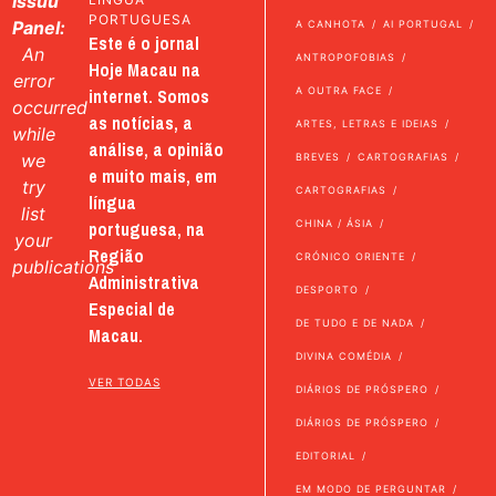
Issuu
PORTUGUESA
Panel:
A CANHOTA
AI PORTUGAL
Este é o jornal
An
ANTROPOFOBIAS
Hoje Macau na
error
internet. Somos
A OUTRA FACE
occurred
as notícias, a
ARTES, LETRAS E IDEIAS
while
análise, a opinião
we
BREVES
CARTOGRAFIAS
e muito mais, em
try
CARTOGRAFIAS
língua
list
portuguesa, na
CHINA / ÁSIA
your
Região
CRÓNICO ORIENTE
publications
Administrativa
DESPORTO
Especial de
DE TUDO E DE NADA
Macau.
DIVINA COMÉDIA
VER TODAS
DIÁRIOS DE PRÓSPERO
DIÁRIOS DE PRÓSPERO
EDITORIAL
EM MODO DE PERGUNTAR