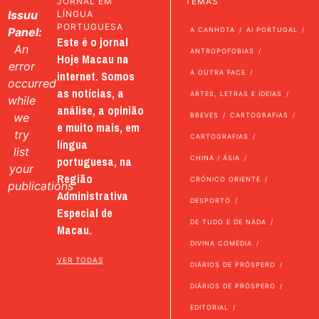
JORNAL EM
TEMAS
Issuu
LÍNGUA
PORTUGUESA
Panel:
A CANHOTA
AI PORTUGAL
Este é o jornal
An
ANTROPOFOBIAS
Hoje Macau na
error
internet. Somos
A OUTRA FACE
occurred
as notícias, a
ARTES, LETRAS E IDEIAS
while
análise, a opinião
we
BREVES
CARTOGRAFIAS
e muito mais, em
try
CARTOGRAFIAS
língua
list
portuguesa, na
CHINA / ÁSIA
your
Região
CRÓNICO ORIENTE
publications
Administrativa
DESPORTO
Especial de
DE TUDO E DE NADA
Macau.
DIVINA COMÉDIA
VER TODAS
DIÁRIOS DE PRÓSPERO
DIÁRIOS DE PRÓSPERO
EDITORIAL