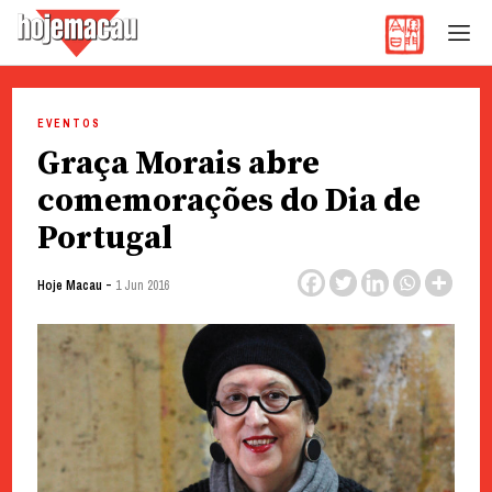
Hoje Macau
Jornal em Língua Portuguesa
Skip
to
EVENTOS
content
Graça Morais abre
comemorações do Dia de
Portugal
-
Hoje Macau
1 Jun 2016