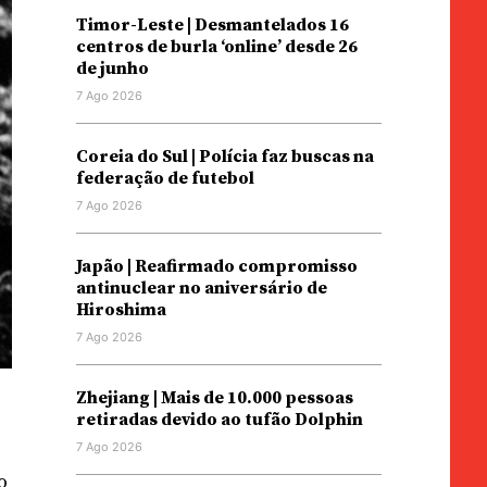
Timor-Leste | Desmantelados 16
centros de burla ‘online’ desde 26
de junho
7 Ago 2026
Coreia do Sul | Polícia faz buscas na
federação de futebol
7 Ago 2026
Japão | Reafirmado compromisso
antinuclear no aniversário de
Hiroshima
7 Ago 2026
Zhejiang | Mais de 10.000 pessoas
retiradas devido ao tufão Dolphin
7 Ago 2026
o