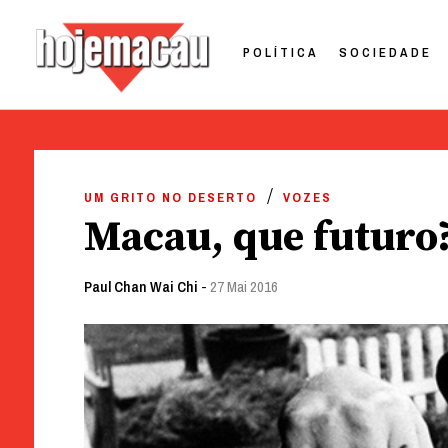
POLÍTICA
SOCIEDADE
Hoje Macau
Jornal em Língua Portuguesa
Skip
to
UM GRITO NO DESERTO
VOZES
content
Macau, que futuro
Paul Chan Wai Chi
-
27 Mai 2016