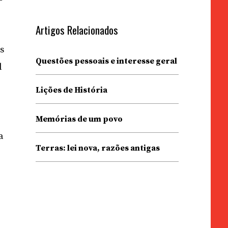
Artigos Relacionados
as
Questões pessoais e interesse geral
l
Lições de História
Memórias de um povo
a
Terras: lei nova, razões antigas
é