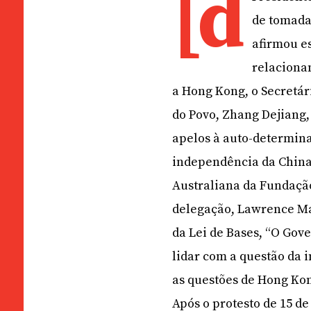
[d
de tomada 
afirmou e
relacionam
a Hong Kong, o Secretá
do Povo, Zhang Dejiang
apelos à auto-determina
independência da China.
Australiana da Fundação
delegação, Lawrence Ma,
da Lei de Bases, “O Gov
lidar com a questão da 
as questões de Hong Ko
Após o protesto de 15 de