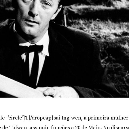
le=’circle’]T[/dropcap]sai Ing-wen, a primeira mulher
e de Taiwan, assumiu funções a 20 de Maio. No discurs