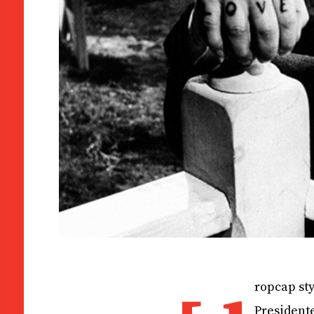
ropcap sty
President