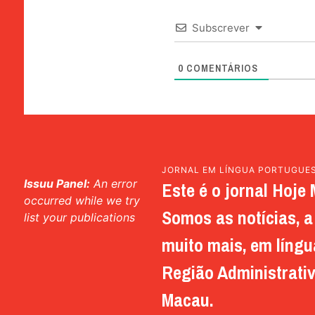
Subscrever
0
COMENTÁRIOS
JORNAL EM LÍNGUA PORTUGUE
Issuu Panel:
An error
Este é o jornal Hoje 
occurred while we try
Somos as notícias, a 
list your publications
muito mais, em língu
Região Administrativ
Macau.