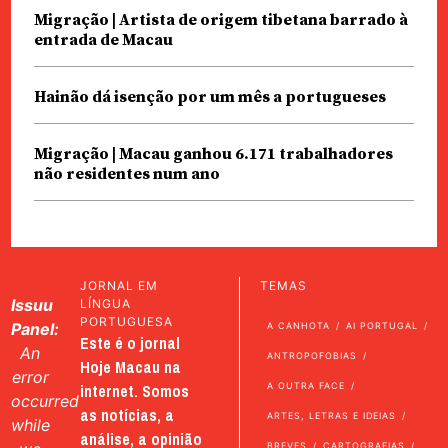
Migração | Artista de origem tibetana barrado à
entrada de Macau
Hainão dá isenção por um mês a portugueses
Migração | Macau ganhou 6.171 trabalhadores
não residentes num ano
JORNAL EM
TEMAS
Issuu
LÍNGUA
PORTUGUESA
Panel:
A CANHOTA
AI PORTUGAL
Este é o jornal
An
ANTROPOFOBIAS
Hoje Macau na
error
internet. Somos
A OUTRA FACE
occurred
as notícias, a
ARTES, LETRAS E IDEIAS
while
análise, a opinião
BREVES
CARTOGRAFIAS