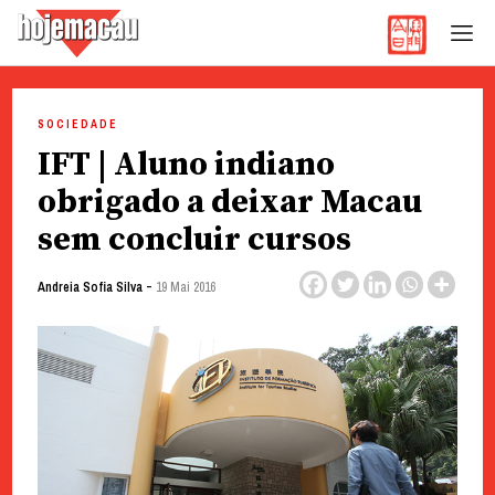
Hoje Macau
Jornal em Língua Portuguesa
Skip
to
SOCIEDADE
content
IFT | Aluno indiano
obrigado a deixar Macau
sem concluir cursos
-
Andreia Sofia Silva
19 Mai 2016