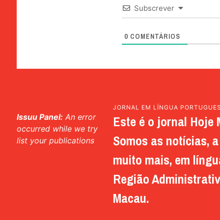
Subscrever
0
COMENTÁRIOS
JORNAL EM LÍNGUA PORTUGUE
Issuu Panel:
An error
Este é o jornal Hoje 
occurred while we try
Somos as notícias, a 
list your publications
muito mais, em língu
Região Administrativ
Macau.