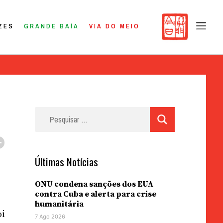
ZES
GRANDE BAÍA
VIA DO MEIO
Pesquisar
por:
Últimas Notícias
ONU condena sanções dos EUA
contra Cuba e alerta para crise
humanitária
oi
7 Ago 2026