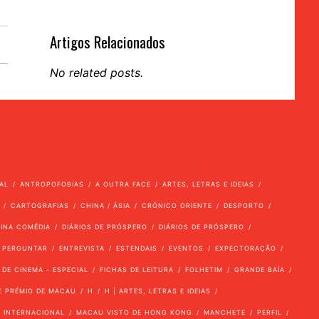
Artigos Relacionados
No related posts.
AL
ANTROPOFOBIAS
A OUTRA FACE
ARTES, LETRAS E IDEIAS
CARTOGRAFIAS
CHINA / ÁSIA
CRÓNICO ORIENTE
DESPORTO
VINA COMÉDIA
DIÁRIOS DE PRÓSPERO
DIÁRIOS DE PRÓSPERO
 PERGUNTAR
ENTREVISTA
ESTENDAIS
EVENTOS
EXPECTORAÇÃO
 DE CINEMA - ESPECIAL
FICHAS DE LEITURA
FOLHETIM
GRANDE BAÍA
E PRÉMIO DE MACAU
H
H | ARTES, LETRAS E IDEIAS
INTERNACIONAL
MACAU VISTO DE HONG KONG
MANCHETE
PERFIL