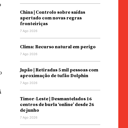
o
China | Controlo sobre saídas
apertado com novas regras
fronteiriças
7 Ago 2026
Clima: Recurso natural em perigo
7 Ago 2026
Japão | Retiradas 5 mil pessoas com
o
aproximação de tufão Dolphin
7 Ago 2026
á
Timor-Leste | Desmantelados 16
centros de burla ‘online’ desde 26
de junho
7 Ago 2026