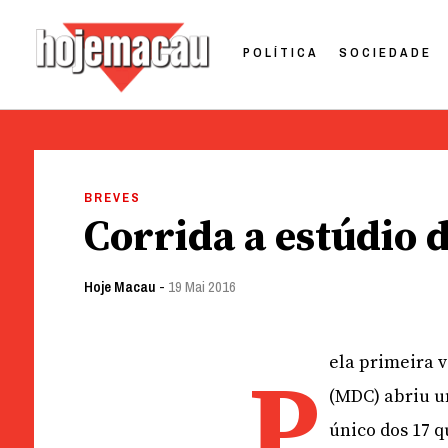
POLÍTICA
SOCIEDADE
Hoje Macau
Jornal em Língua Portuguesa
Skip
to
BREVES
content
Corrida a estúdio 
Hoje Macau
-
19 Mai 2016
ela primeira 
P
(MDC) abriu u
único dos 17 q