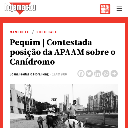
Hoje Macau
Jornal em Língua Portuguesa
Skip
to
MANCHETE
SOCIEDADE
content
Pequim | Contestada
posição da APAAM sobre o
Canídromo
e
-
Joana Freitas
Flora Fong
13 Abr 2016