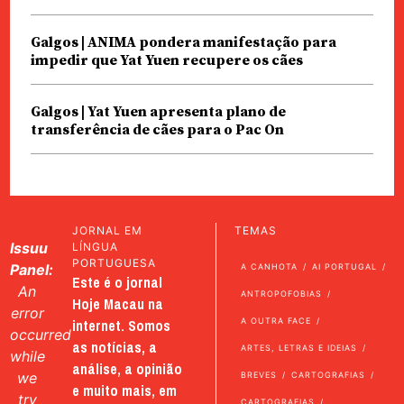
Galgos | ANIMA pondera manifestação para
impedir que Yat Yuen recupere os cães
Galgos | Yat Yuen apresenta plano de
transferência de cães para o Pac On
JORNAL EM
TEMAS
Issuu
LÍNGUA
PORTUGUESA
Panel:
A CANHOTA
AI PORTUGAL
Este é o jornal
An
ANTROPOFOBIAS
Hoje Macau na
error
internet. Somos
A OUTRA FACE
occurred
as notícias, a
ARTES, LETRAS E IDEIAS
while
análise, a opinião
we
BREVES
CARTOGRAFIAS
e muito mais, em
try
CARTOGRAFIAS