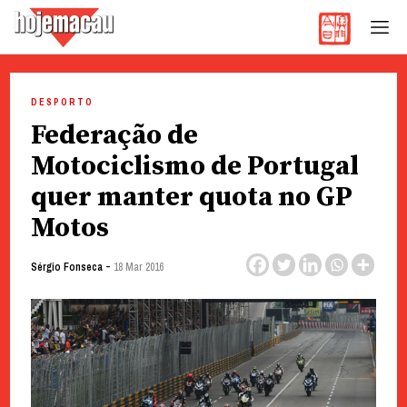
Hoje Macau
Jornal em Língua Portuguesa
Skip
to
DESPORTO
content
Federação de
Motociclismo de Portugal
quer manter quota no GP
Motos
-
Sérgio Fonseca
18 Mar 2016