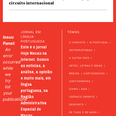
circuito internacional
JORNAL EM
TEMAS
Issuu
LÍNGUA
PORTUGUESA
Panel:
A CANHOTA
AI PORTUGAL
Este é o jornal
An
ANTROPOFOBIAS
Hoje Macau na
error
internet. Somos
A OUTRA FACE
occurred
as notícias, a
ARTES, LETRAS E IDEIAS
while
análise, a opinião
we
BREVES
CARTOGRAFIAS
e muito mais, em
try
CARTOGRAFIAS
língua
list
portuguesa, na
CHINA / ÁSIA
your
Região
CRÓNICO ORIENTE
publications
Administrativa
DESPORTO
Especial de
DE TUDO E DE NADA
Macau.