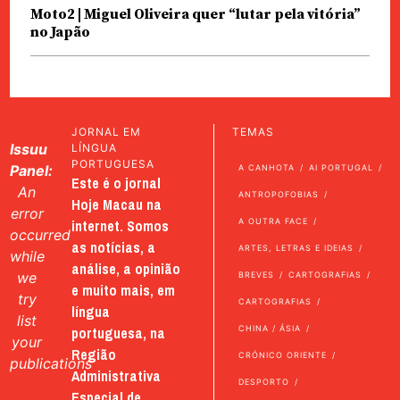
Moto2 | Miguel Oliveira quer “lutar pela vitória”
no Japão
JORNAL EM
TEMAS
Issuu
LÍNGUA
PORTUGUESA
Panel:
A CANHOTA
AI PORTUGAL
Este é o jornal
An
ANTROPOFOBIAS
Hoje Macau na
error
internet. Somos
A OUTRA FACE
occurred
as notícias, a
ARTES, LETRAS E IDEIAS
while
análise, a opinião
we
BREVES
CARTOGRAFIAS
e muito mais, em
try
CARTOGRAFIAS
língua
list
portuguesa, na
CHINA / ÁSIA
your
Região
CRÓNICO ORIENTE
publications
Administrativa
DESPORTO
Especial de