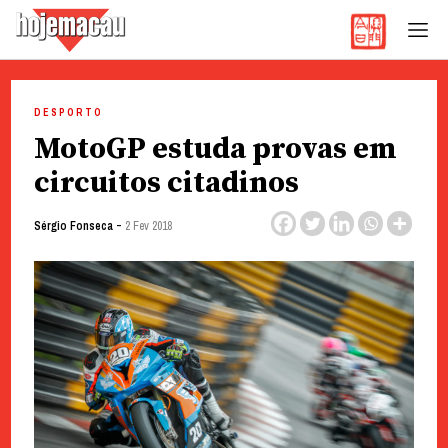
Hoje Macau
Jornal em Língua Portuguesa
Skip
to
DESPORTO
content
MotoGP estuda provas em
circuitos citadinos
-
Sérgio Fonseca
2 Fev 2018