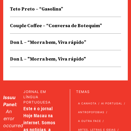
Teto Preto – “Gasolina”
Couple Coffee – “Conversa de Botequim”
Don L – “Morra bem, Viva rápido”
Don L – "Morra bem, Viva rápido"
JORNAL EM
TEMAS
Issuu
LÍNGUA
PORTUGUESA
Panel:
A CANHOTA
AI PORTUGAL
Este é o jornal
An
ANTROPOFOBIAS
Hoje Macau na
error
internet. Somos
A OUTRA FACE
occurred
as notícias, a
ARTES, LETRAS E IDEIAS