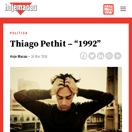
Hoje Macau
Jornal em Língua Portuguesa
Skip
to
POLÍTICA
content
Thiago Pethit – “1992”
-
Hoje Macau
16 Mar 2016