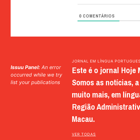
0
COMENTÁRIOS
JORNAL EM LÍNGUA PORTUGUE
Issuu Panel:
An error
Este é o jornal Hoje 
occurred while we try
Somos as notícias, a 
list your publications
muito mais, em língu
Região Administrativ
Macau.
VER TODAS