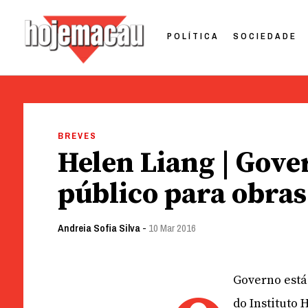
POLÍTICA
SOCIEDADE
Hoje Macau
Jornal em Língua Portuguesa
Skip
to
BREVES
content
Helen Liang | Gove
público para obras
Andreia Sofia Silva
-
10 Mar 2016
Governo está
do Instituto