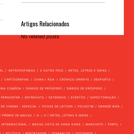
Artigos Relacionados
No related posts.
AL
ANTROPOFOBIAS
A OUTRA FACE
ARTES, LETRAS E IDEIAS
CARTOGRAFIAS
CHINA / ÁSIA
CRÓNICO ORIENTE
DESPORTO
VINA COMÉDIA
DIÁRIOS DE PRÓSPERO
DIÁRIOS DE PRÓSPERO
 PERGUNTAR
ENTREVISTA
ESTENDAIS
EVENTOS
EXPECTORAÇÃO
 DE CINEMA - ESPECIAL
FICHAS DE LEITURA
FOLHETIM
GRANDE BAÍA
E PRÉMIO DE MACAU
H
H | ARTES, LETRAS E IDEIAS
INTERNACIONAL
MACAU VISTO DE HONG KONG
MANCHETE
PERFIL
S
POLÍTICA
REPORTAGEM
SEXANÁLISE
SOCIEDADE