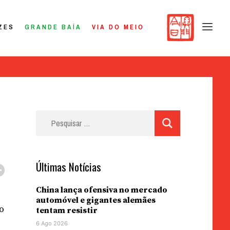
ZES
GRANDE BAÍA
VIA DO MEIO
Pesquisar
por:
Últimas Notícias
China lança ofensiva no mercado
automóvel e gigantes alemães
o
tentam resistir
6 Ago 2026