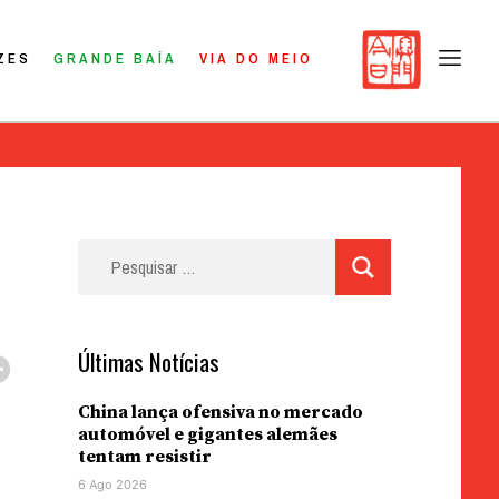
ZES
GRANDE BAÍA
VIA DO MEIO
Pesquisar
por:
Últimas Notícias
China lança ofensiva no mercado
automóvel e gigantes alemães
tentam resistir
6 Ago 2026