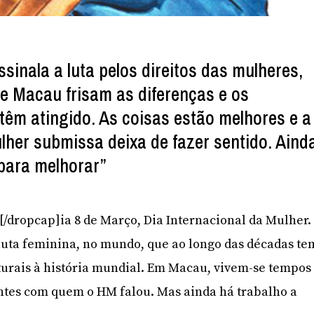
sinala a luta pelos direitos das mulheres,
de Macau frisam as diferenças e os
têm atingido. As coisas estão melhores e a
er submissa deixa de fazer sentido. Aind
para melhorar”
D[/dropcap]ia 8 de Março, Dia Internacional da Mulher.
uta feminina, no mundo, que ao longo das décadas te
turais à história mundial. Em Macau, vivem-se tempos
ntes com quem o HM falou. Mas ainda há trabalho a