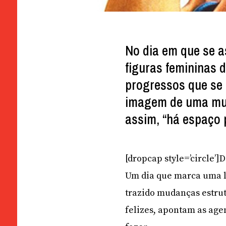
No dia em que se as
figuras femininas 
progressos que se 
imagem de uma mulh
assim, “há espaço 
[dropcap style=’circle’]
Um dia que marca uma l
trazido mudanças estru
felizes, apontam as age