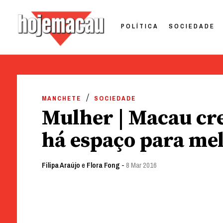
POLÍTICA
SOCIEDADE
Hoje Macau
Jornal em Língua Portuguesa
Skip
to
MANCHETE
SOCIEDADE
content
Mulher | Macau cre
há espaço para me
Filipa Araújo
e
Flora Fong
-
8 Mar 2016