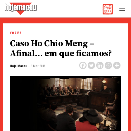
Hoje Macau
Jornal em Língua Portuguesa
Skip
to
VOZES
content
Caso Ho Chio Meng –
Afinal… em que ficamos?
-
Hoje Macau
8 Mar 2016