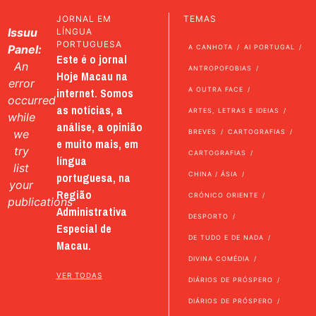
JORNAL EM
TEMAS
Issuu
LÍNGUA
PORTUGUESA
Panel:
A CANHOTA
AI PORTUGAL
Este é o jornal
An
ANTROPOFOBIAS
Hoje Macau na
error
internet. Somos
A OUTRA FACE
occurred
as notícias, a
ARTES, LETRAS E IDEIAS
while
análise, a opinião
we
BREVES
CARTOGRAFIAS
e muito mais, em
try
CARTOGRAFIAS
língua
list
portuguesa, na
CHINA / ÁSIA
your
Região
CRÓNICO ORIENTE
publications
Administrativa
DESPORTO
Especial de
DE TUDO E DE NADA
Macau.
DIVINA COMÉDIA
VER TODAS
DIÁRIOS DE PRÓSPERO
DIÁRIOS DE PRÓSPERO