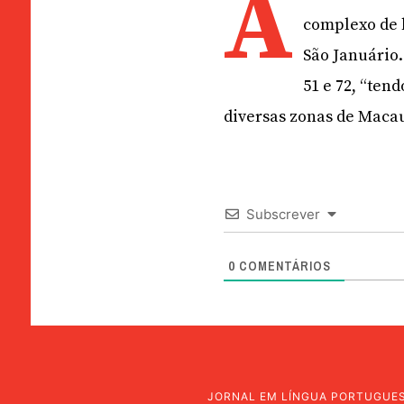
A
complexo de h
São Januário.
51 e 72, “ten
diversas zonas de Macau
Subscrever
0
COMENTÁRIOS
JORNAL EM LÍNGUA PORTUGUE