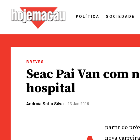
POLÍTICA
SOCIEDADE
Hoje Macau
Jornal em Língua Portuguesa
Skip
to
BREVES
content
Seac Pai Van com n
hospital
Andreia Sofia Silva
-
13 Jan 2016
partir do pró
nova carreira