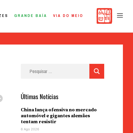
ZES
GRANDE BAÍA
VIA DO MEIO
Pesquisar
por:
Últimas Notícias
China lança ofensiva no mercado
automóvel e gigantes alemães
tentam resistir
6 Ago 2026