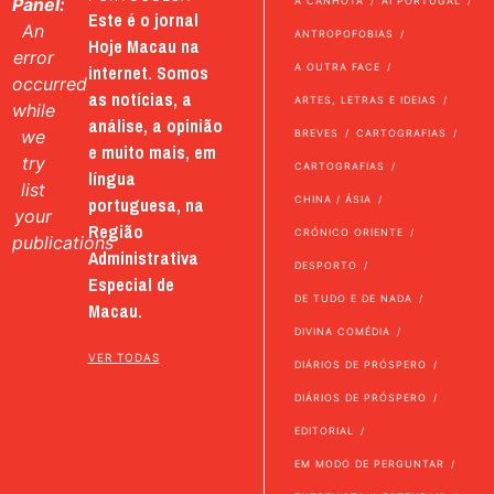
Panel:
A CANHOTA
AI PORTUGAL
Este é o jornal
An
ANTROPOFOBIAS
Hoje Macau na
error
internet. Somos
A OUTRA FACE
occurred
as notícias, a
ARTES, LETRAS E IDEIAS
while
análise, a opinião
we
BREVES
CARTOGRAFIAS
e muito mais, em
try
CARTOGRAFIAS
língua
list
portuguesa, na
CHINA / ÁSIA
your
Região
CRÓNICO ORIENTE
publications
Administrativa
DESPORTO
Especial de
DE TUDO E DE NADA
Macau.
DIVINA COMÉDIA
VER TODAS
DIÁRIOS DE PRÓSPERO
DIÁRIOS DE PRÓSPERO
EDITORIAL
EM MODO DE PERGUNTAR