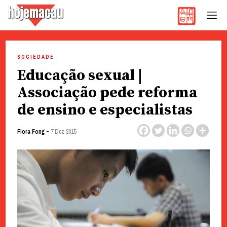
Hoje Macau
Jornal em Língua Portuguesa
Skip
to
SOCIEDADE
content
Educação sexual |
Associação pede reforma
de ensino e especialistas
-
Flora Fong
7 Dez 2015