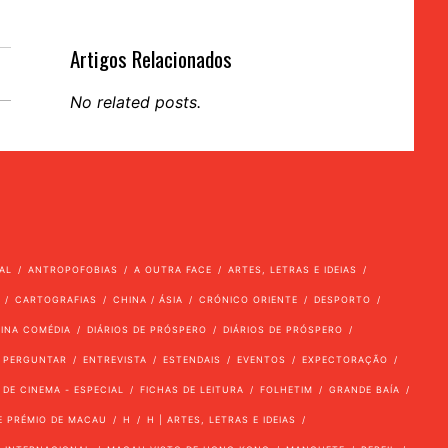
Artigos Relacionados
No related posts.
AL
ANTROPOFOBIAS
A OUTRA FACE
ARTES, LETRAS E IDEIAS
CARTOGRAFIAS
CHINA / ÁSIA
CRÓNICO ORIENTE
DESPORTO
VINA COMÉDIA
DIÁRIOS DE PRÓSPERO
DIÁRIOS DE PRÓSPERO
 PERGUNTAR
ENTREVISTA
ESTENDAIS
EVENTOS
EXPECTORAÇÃO
 DE CINEMA - ESPECIAL
FICHAS DE LEITURA
FOLHETIM
GRANDE BAÍA
E PRÉMIO DE MACAU
H
H | ARTES, LETRAS E IDEIAS