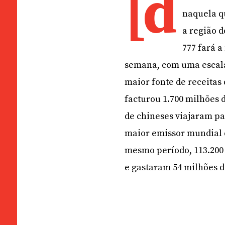
[d
naquela qu
a região 
777 fará a
semana, com uma escala
maior fonte de receitas
facturou 1.700 milhões d
de chineses viajaram pa
maior emissor mundial d
mesmo período, 113.200 
e gastaram 54 milhões d