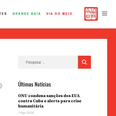
ZES
GRANDE BAÍA
VIA DO MEIO
Pesquisar
por:
Últimas Notícias
ONU condena sanções dos EUA
contra Cuba e alerta para crise
humanitária
7 Ago 2026
,