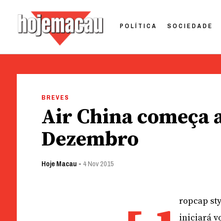
POLÍTICA
SOCIEDADE
Hoje Macau
Jornal em Língua Portuguesa
Skip
to
BREVES
content
Air China começa 
Dezembro
Hoje Macau
-
4 Nov 2015
ropcap st
iniciará v