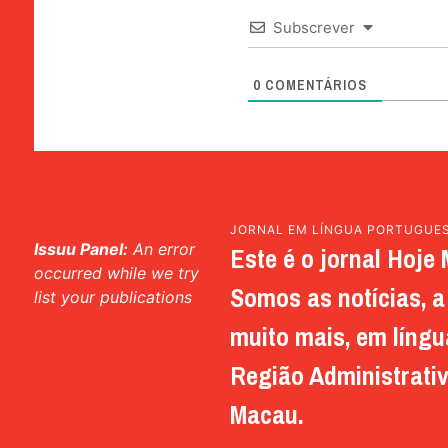
Subscrever
0
COMENTÁRIOS
JORNAL EM LÍNGUA PORTUGUE
Issuu Panel:
An error
Este é o jornal Hoje 
occurred while we try
Somos as notícias, a 
list your publications
muito mais, em língu
Região Administrativ
Macau.