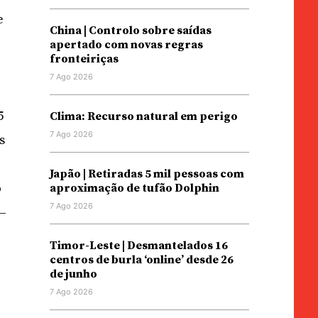
e
China | Controlo sobre saídas
apertado com novas regras
fronteiriças
7 Ago 2026
5
Clima: Recurso natural em perigo
7 Ago 2026
s
o
Japão | Retiradas 5 mil pessoas com
o
aproximação de tufão Dolphin
7 Ago 2026
 –
Timor-Leste | Desmantelados 16
centros de burla ‘online’ desde 26
de junho
7 Ago 2026