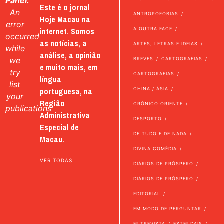
Panel:
Este é o jornal
An
ANTROPOFOBIAS
Hoje Macau na
error
internet. Somos
A OUTRA FACE
occurred
as notícias, a
ARTES, LETRAS E IDEIAS
while
análise, a opinião
we
BREVES
CARTOGRAFIAS
e muito mais, em
try
CARTOGRAFIAS
língua
list
portuguesa, na
CHINA / ÁSIA
your
Região
CRÓNICO ORIENTE
publications
Administrativa
DESPORTO
Especial de
DE TUDO E DE NADA
Macau.
DIVINA COMÉDIA
VER TODAS
DIÁRIOS DE PRÓSPERO
DIÁRIOS DE PRÓSPERO
EDITORIAL
EM MODO DE PERGUNTAR
ENTREVISTA
ESTENDAIS