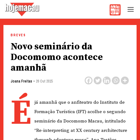
Hoje Macau
Jornal em Língua Portuguesa
Skip
to
BREVES
content
Novo seminário da
Docomomo acontece
amanhã
-
Joana Freitas
26 Out 2015
É
já amanhã que o anfiteatro do Instituto de
Formação Turística (IFT) acolhe o segundo
seminário da Docomomo Macau, intitulado
“Re-interpreting at XX century architecture
through adaptuve reuse”. Ana Tostões,