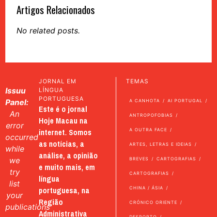
Artigos Relacionados
No related posts.
JORNAL EM
TEMAS
Issuu
LÍNGUA
PORTUGUESA
Panel:
A CANHOTA
AI PORTUGAL
Este é o jornal
An
ANTROPOFOBIAS
Hoje Macau na
error
internet. Somos
A OUTRA FACE
occurred
as notícias, a
ARTES, LETRAS E IDEIAS
while
análise, a opinião
we
BREVES
CARTOGRAFIAS
e muito mais, em
try
CARTOGRAFIAS
língua
list
portuguesa, na
CHINA / ÁSIA
your
Região
CRÓNICO ORIENTE
publications
Administrativa
DESPORTO