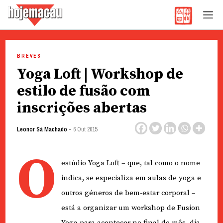
Hoje Macau
Jornal em Língua Portuguesa
Skip
to
BREVES
content
Yoga Loft | Workshop de
estilo de fusão com
inscrições abertas
-
Leonor Sá Machado
6 Out 2015
O
estúdio Yoga Loft – que, tal como o nome
indica, se especializa em aulas de yoga e
outros géneros de bem-estar corporal –
está a organizar um workshop de Fusion
Yoga para acontecer no final do mês, dia