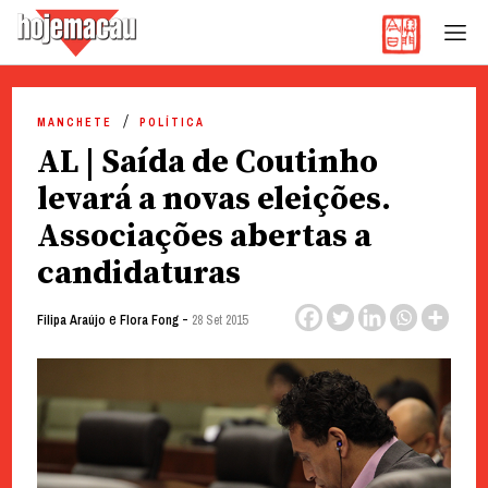
Hoje Macau
Jornal em Língua Portuguesa
Skip
to
MANCHETE
POLÍTICA
content
AL | Saída de Coutinho
levará a novas eleições.
Associações abertas a
candidaturas
e
-
Filipa Araújo
Flora Fong
28 Set 2015