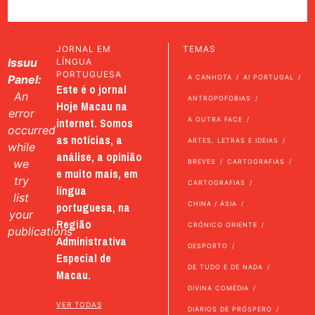
JORNAL EM
TEMAS
Issuu
LÍNGUA
PORTUGUESA
Panel:
A CANHOTA
AI PORTUGAL
Este é o jornal
An
ANTROPOFOBIAS
Hoje Macau na
error
internet. Somos
A OUTRA FACE
occurred
as notícias, a
ARTES, LETRAS E IDEIAS
while
análise, a opinião
we
BREVES
CARTOGRAFIAS
e muito mais, em
try
CARTOGRAFIAS
língua
list
portuguesa, na
CHINA / ÁSIA
your
Região
CRÓNICO ORIENTE
publications
Administrativa
DESPORTO
Especial de
DE TUDO E DE NADA
Macau.
DIVINA COMÉDIA
VER TODAS
DIÁRIOS DE PRÓSPERO