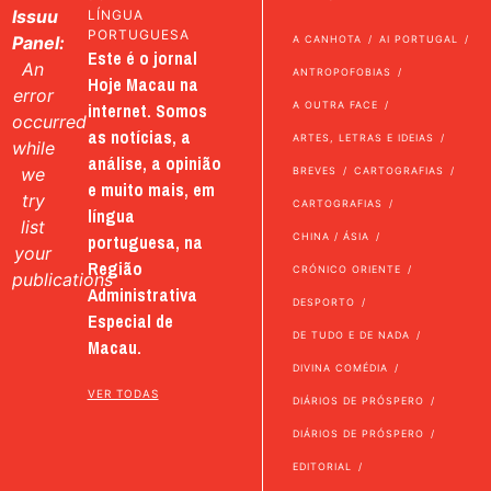
Issuu
LÍNGUA
PORTUGUESA
Panel:
A CANHOTA
AI PORTUGAL
Este é o jornal
An
ANTROPOFOBIAS
Hoje Macau na
error
internet. Somos
A OUTRA FACE
occurred
as notícias, a
ARTES, LETRAS E IDEIAS
while
análise, a opinião
we
BREVES
CARTOGRAFIAS
e muito mais, em
try
CARTOGRAFIAS
língua
list
portuguesa, na
CHINA / ÁSIA
your
Região
CRÓNICO ORIENTE
publications
Administrativa
DESPORTO
Especial de
DE TUDO E DE NADA
Macau.
DIVINA COMÉDIA
VER TODAS
DIÁRIOS DE PRÓSPERO
DIÁRIOS DE PRÓSPERO
EDITORIAL