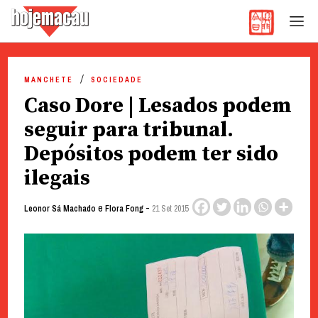
Hoje Macau
Jornal em Língua Portuguesa
Skip
to
MANCHETE
SOCIEDADE
content
Caso Dore | Lesados podem
seguir para tribunal.
Depósitos podem ter sido
ilegais
e
-
Leonor Sá Machado
Flora Fong
21 Set 2015