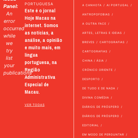
PORTUGUESA
Panel:
A CANHOTA
AI PORTUGAL
Este é o jornal
An
ANTROPOFOBIAS
Hoje Macau na
error
internet. Somos
A OUTRA FACE
occurred
as notícias, a
ARTES, LETRAS E IDEIAS
while
análise, a opinião
we
BREVES
CARTOGRAFIAS
e muito mais, em
try
CARTOGRAFIAS
língua
list
portuguesa, na
CHINA / ÁSIA
your
Região
CRÓNICO ORIENTE
publications
Administrativa
DESPORTO
Especial de
DE TUDO E DE NADA
Macau.
DIVINA COMÉDIA
VER TODAS
DIÁRIOS DE PRÓSPERO
DIÁRIOS DE PRÓSPERO
EDITORIAL
EM MODO DE PERGUNTAR