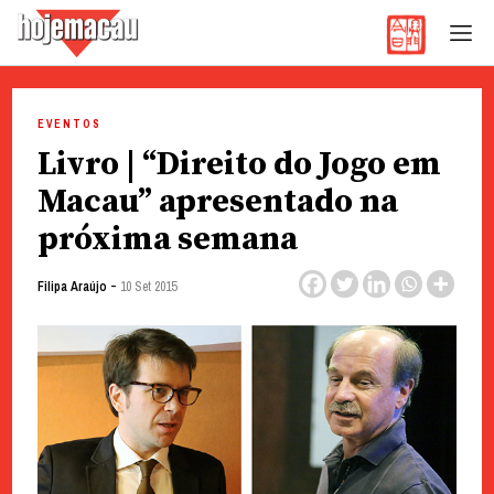
Hoje Macau
Jornal em Língua Portuguesa
Skip
to
EVENTOS
content
Livro | “Direito do Jogo em
Macau” apresentado na
próxima semana
-
Filipa Araújo
10 Set 2015