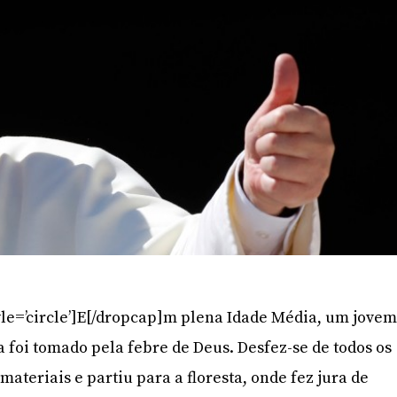
yle=’circle’]E[/dropcap]m plena Idade Média, um jove
a foi tomado pela febre de Deus. Desfez-se de todos os
materiais e partiu para a floresta, onde fez jura de