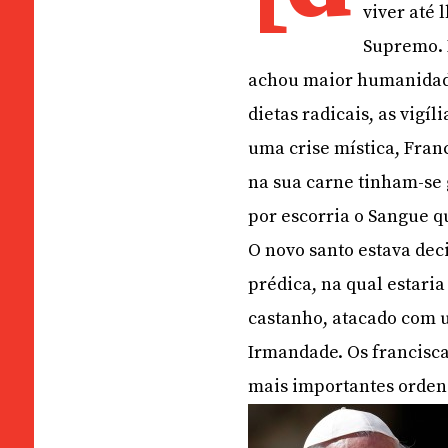
viver até 
Supremo. 
achou maior humanidade
dietas radicais, as vigíl
uma crise mística, Fran
na sua carne tinham-se g
por escorria o Sangue q
O novo santo estava dec
prédica, na qual estari
castanho, atacado com u
Irmandade. Os francisca
mais importantes orden