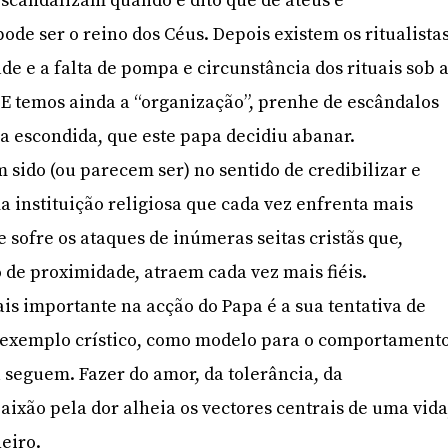
 escandalizam quando é dito que de ateus e
e ser o reino dos Céus. Depois existem os ritualistas
e e a falta de pompa e circunstância dos rituais sob 
. E temos ainda a “organização”, prenhe de escândalos
ia escondida, que este papa decidiu abanar.
 sido (ou parecem ser) no sentido de credibilizar e
a instituição religiosa que cada vez enfrenta mais
e sofre os ataques de inúmeras seitas cristãs que,
 de proximidade, atraem cada vez mais fiéis.
s importante na acção do Papa é a sua tentativa de
o exemplo crístico, como modelo para o comportament
a seguem. Fazer do amor, da tolerância, da
xão pela dor alheia os vectores centrais de uma vida
eiro.