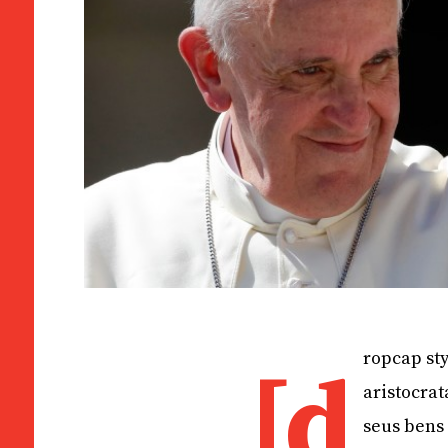
ropcap st
[d
aristocrat
seus bens 