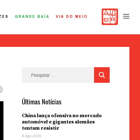
ZES
GRANDE BAÍA
VIA DO MEIO
Pesquisar
por:
Últimas Notícias
China lança ofensiva no mercado
automóvel e gigantes alemães
tentam resistir
6 Ago 2026