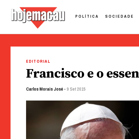
POLÍTICA
SOCIEDADE
Hoje Macau
Jornal em Língua Portuguesa
Skip
to
EDITORIAL
content
Francisco e o essen
Carlos Morais José
-
9 Set 2015