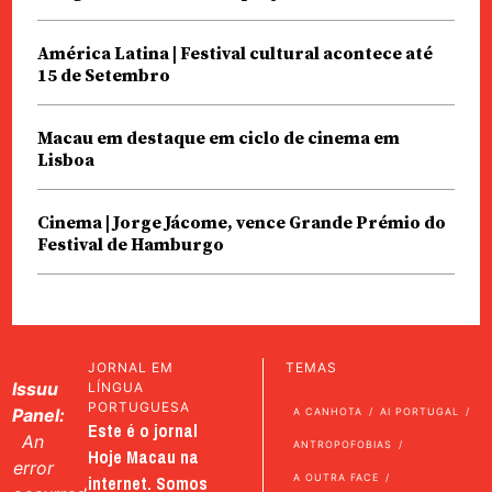
América Latina | Festival cultural acontece até
15 de Setembro
Macau em destaque em ciclo de cinema em
Lisboa
Cinema | Jorge Jácome, vence Grande Prémio do
Festival de Hamburgo
JORNAL EM
TEMAS
Issuu
LÍNGUA
PORTUGUESA
Panel:
A CANHOTA
AI PORTUGAL
Este é o jornal
An
ANTROPOFOBIAS
Hoje Macau na
error
internet. Somos
A OUTRA FACE