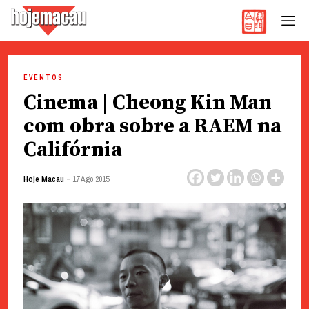
Hoje Macau
Jornal em Língua Portuguesa
Skip
to
EVENTOS
content
Cinema | Cheong Kin Man
com obra sobre a RAEM na
Califórnia
-
Hoje Macau
17 Ago 2015