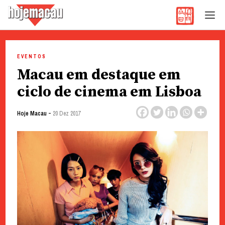
Hoje Macau
Jornal em Língua Portuguesa
Skip
to
EVENTOS
content
Macau em destaque em
ciclo de cinema em Lisboa
-
Hoje Macau
20 Dez 2017