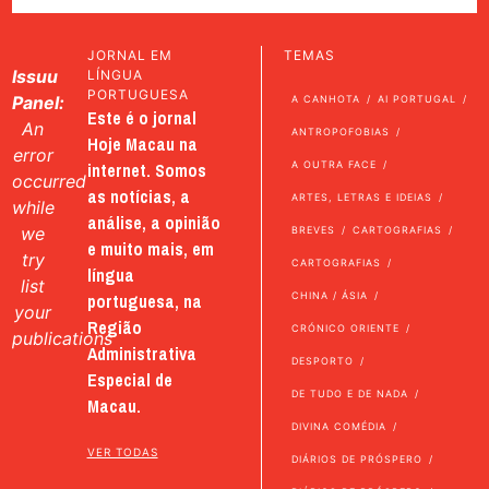
JORNAL EM
TEMAS
Issuu
LÍNGUA
PORTUGUESA
Panel:
A CANHOTA
AI PORTUGAL
Este é o jornal
An
ANTROPOFOBIAS
Hoje Macau na
error
internet. Somos
A OUTRA FACE
occurred
as notícias, a
ARTES, LETRAS E IDEIAS
while
análise, a opinião
we
BREVES
CARTOGRAFIAS
e muito mais, em
try
CARTOGRAFIAS
língua
list
portuguesa, na
CHINA / ÁSIA
your
Região
CRÓNICO ORIENTE
publications
Administrativa
DESPORTO
Especial de
DE TUDO E DE NADA
Macau.
DIVINA COMÉDIA
VER TODAS
DIÁRIOS DE PRÓSPERO