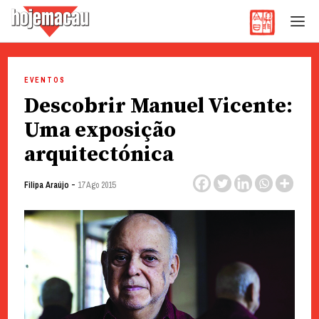
Hoje Macau
Jornal em Língua Portuguesa
Skip
to
EVENTOS
content
Descobrir Manuel Vicente:
Uma exposição
arquitectónica
-
Filipa Araújo
17 Ago 2015