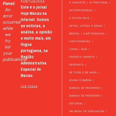
PORTUGUESA
Panel:
A CANHOTA
AI PORTUGAL
Este é o jornal
An
ANTROPOFOBIAS
Hoje Macau na
error
internet. Somos
A OUTRA FACE
occurred
as notícias, a
ARTES, LETRAS E IDEIAS
while
análise, a opinião
we
BREVES
CARTOGRAFIAS
e muito mais, em
try
CARTOGRAFIAS
língua
list
portuguesa, na
CHINA / ÁSIA
your
Região
CRÓNICO ORIENTE
publications
Administrativa
DESPORTO
Especial de
DE TUDO E DE NADA
Macau.
DIVINA COMÉDIA
VER TODAS
DIÁRIOS DE PRÓSPERO
DIÁRIOS DE PRÓSPERO
EDITORIAL
EM MODO DE PERGUNTAR